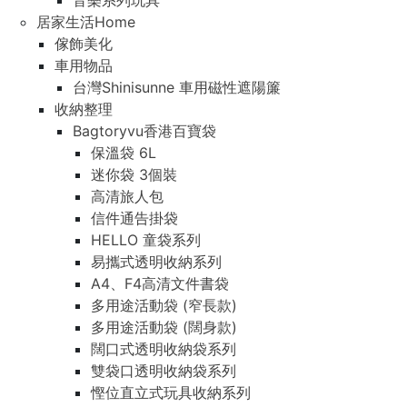
音樂系列玩具
居家生活Home
傢飾美化
車用物品
台灣Shinisunne 車用磁性遮陽簾
收納整理
Bagtoryvu香港百寶袋
保溫袋 6L
迷你袋 3個裝
高清旅人包
信件通告掛袋
HELLO 童袋系列
易攜式透明收納系列
A4、F4高清文件書袋
多用途活動袋 (窄長款)
多用途活動袋 (闊身款)
闊口式透明收納袋系列
雙袋口透明收納袋系列
慳位直立式玩具收納系列