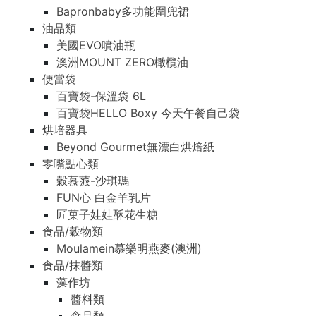
Bapronbaby多功能圍兜裙
油品類
美國EVO噴油瓶
澳洲MOUNT ZERO橄欖油
便當袋
百寶袋-保溫袋 6L
百寶袋HELLO Boxy 今天午餐自己袋
烘培器具
Beyond Gourmet無漂白烘焙紙
零嘴點心類
穀慕蒎-沙琪瑪
FUN心 白金羊乳片
匠菓子娃娃酥花生糖
食品/穀物類
Moulamein慕樂明燕麥(澳洲)
食品/抹醬類
藻作坊
醬料類