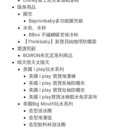
Disney迪士尼兒童遊戲桌椅
隨身用品
圍兜
Bapronbaby多功能圍兜裙
水壺、水杯
BBox 不鏽鋼吸管保冷杯
【Thinkbaby】新寶貝純物理防曬霜
愛護照顧
BOiRON布瓦宏系列商品
晴天雨天太陽天
美國 i play玩水系列
美國 i play 寶寶海灘褲
美國 i play 寶寶長袖防曬衣
美國 i play 寶寶短袖防曬衣
美國 i play寶寶泳褲戲水免穿尿布
美國Big Mouth玩水系列
造型游泳圈
造型海灘毯
造型飲料杯游泳圈