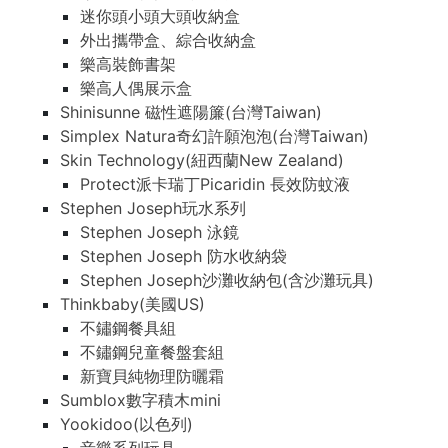
迷你頭小頭大頭收納盒
外出攜帶盒、綜合收納盒
樂高裝飾書架
樂高人偶展示盒
Shinisunne 磁性遮陽簾(台灣Taiwan)
Simplex Natura奇幻許願泡泡(台灣Taiwan)
Skin Technology(紐西蘭New Zealand)
Protect派卡瑞丁Picaridin 長效防蚊液
Stephen Joseph玩水系列
Stephen Joseph 泳鏡
Stephen Joseph 防水收納袋
Stephen Joseph沙灘收納包(含沙灘玩具)
Thinkbaby(美國US)
不鏽鋼餐具組
不鏽鋼兒童餐盤套組
新寶貝純物理防曬霜
Sumblox數字積木mini
Yookidoo(以色列)