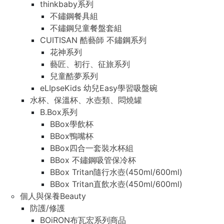
thinkbaby系列
不鏽鋼餐具組
不鏽鋼兒童餐盤套組
CUITISAN 酷藝師 不鏽鋼系列
花神系列
藝匠、初行、征旅系列
兒童酷夢系列
eLIpseKids 幼兒Easy學習吸盤碗
水杯、保溫杯、水壺類、悶燒罐
B.Box系列
BBox學飲杯
BBox鴨嘴杯
BBox四合一套裝水杯組
BBox 不鏽鋼吸管保冷杯
BBox Tritan隨行水壺(450ml/600ml)
BBox Tritan直飲水壺(450ml/600ml)
個人與保養Beauty
防護/修護
BOiRON布瓦宏系列商品