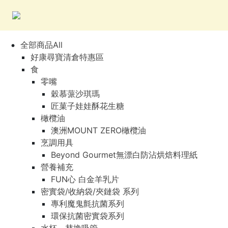
全部商品All
好康尋寶清倉特惠區
食
零嘴
穀慕蒎沙琪瑪
匠菓子娃娃酥花生糖
橄欖油
澳洲MOUNT ZERO橄欖油
烹調用具
Beyond Gourmet無漂白防沾烘焙料理紙
營養補充
FUN心 白金羊乳片
密實袋/收納袋/夾鏈袋 系列
專利魔鬼氈抗菌系列
環保抗菌密實袋系列