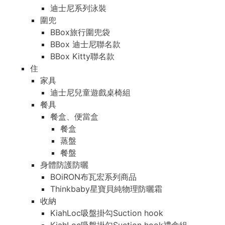
迪士尼系列泳裝
圍兜
BBox旅行圍兜袋
BBox 迪士尼聯名款
BBox Kitty聯名款
住
家具
迪士尼兒童遊戲桌椅組
餐具
餐盒、便當盒
餐盒
蒸盤
餐盤
身體防護防曬
BOiRON布瓦宏系列商品
Thinkbaby星寶貝純物理防曬霜
收納
KiahLoc吸盤掛勾Suction hook