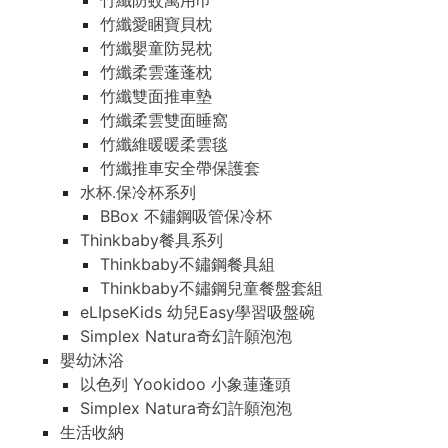
竹纖防蚊萬用巾
竹纖愛睏寶貝枕
竹纖嬰童防晃枕
竹纖柔雲蓬蓬枕
竹纖雙面推車墊
竹纖柔雲雙面睡窩
竹纖維暖暖柔雲毯
竹纖推車安全帶保護套
水杯.保冷杯系列
BBox 不鏽鋼吸管保冷杯
Thinkbaby餐具系列
Thinkbaby不鏽鋼餐具組
Thinkbaby不鏽鋼兒童餐盤套組
eLIpseKids 幼兒Easy學習吸盤碗
Simplex Natura奇幻許願泡泡
嬰幼沐浴
以色列 Yookidoo 小象蓮蓬頭
Simplex Natura奇幻許願泡泡
生活收納