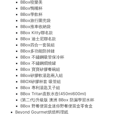
BBox咬樂美
BBox鴨嘴杯
BBox學飲杯
BBox旅行圍兜袋
BBox推車收納袋
BBox Kitty聯名款
BBox 迪士尼聯名款
BBox四合一套裝組
BBox多功能防掉鏈
BBox 不鏽鋼吸管保冷杯
BBox 不鏽鋼燜燒罐
BBox 寶寶矽膠餐碗組
BBox矽膠軟湯匙兩入組
BBOX矽膠杯套 吸管組
BBox 專利湯匙叉子組
BBox Tritan直飲水壺(450ml600ml)
(第二代)升級版 澳洲 BBox 防漏學習水杯
BBox 野餐便當盒迷你野餐便當盒零食盒
Beyond Gourmet烘焙料理紙