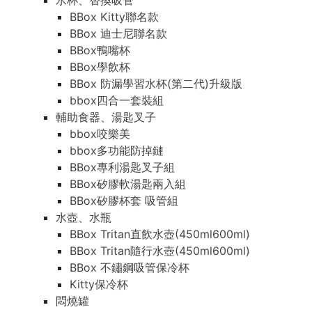
水杯、替換吸管
BBox Kitty聯名款
BBox 迪士尼聯名款
BBox鴨嘴杯
BBox學飲杯
BBox 防漏學習水杯(第二代)升級版
bbox四合一套裝組
輔助食器、湯匙叉子
bbox咬樂美
bbox多功能防掉鏈
BBox專利湯匙叉子組
BBox矽膠軟湯匙兩入組
BBox矽膠杯套 吸管組
水壺、水瓶
BBox Tritan直飲水壺(450ml600ml)
BBox Tritan隨行水壺(450ml600ml)
BBox 不鏽鋼吸管保冷杯
Kitty保冷杯
悶燒罐