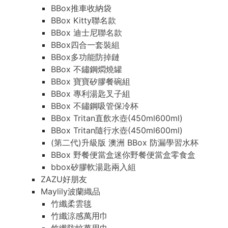
BBox推車收納袋
BBox Kitty聯名款
BBox 迪士尼聯名款
BBox四合一套裝組
BBox多功能防掉鏈
BBox 不鏽鋼燜燒罐
BBox 寶寶矽膠餐碗組
BBox 專利湯匙叉子組
BBox 不鏽鋼吸管保冷杯
BBox Tritan直飲水壺(450ml600ml)
BBox Tritan隨行水壺(450ml600ml)
(第二代)升級版 澳洲 BBox 防漏學習水杯
BBox 野餐便當盒迷你野餐便當盒零食盒
bbox矽膠軟湯匙兩入組
ZAZU好朋友
Maylily波蘭織品
竹纖柔雲毯
竹纖涼感萬用巾