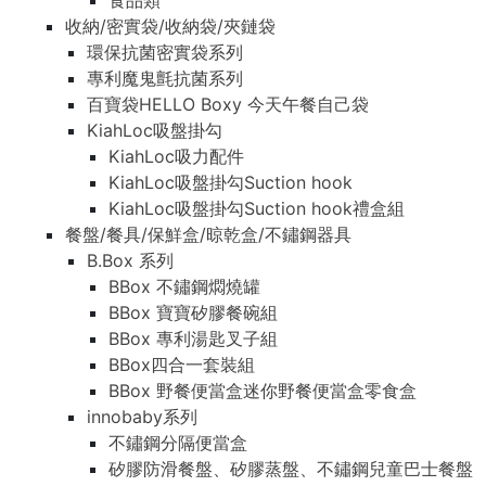
食品類
收納/密實袋/收納袋/夾鏈袋
環保抗菌密實袋系列
專利魔鬼氈抗菌系列
百寶袋HELLO Boxy 今天午餐自己袋
KiahLoc吸盤掛勾
KiahLoc吸力配件
KiahLoc吸盤掛勾Suction hook
KiahLoc吸盤掛勾Suction hook禮盒組
餐盤/餐具/保鮮盒/晾乾盒/不鏽鋼器具
B.Box 系列
BBox 不鏽鋼燜燒罐
BBox 寶寶矽膠餐碗組
BBox 專利湯匙叉子組
BBox四合一套裝組
BBox 野餐便當盒迷你野餐便當盒零食盒
innobaby系列
不鏽鋼分隔便當盒
矽膠防滑餐盤、矽膠蒸盤、不鏽鋼兒童巴士餐盤