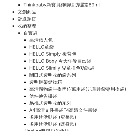
Thinkbaby新寶貝純物理防曬霜89ml
文創商品
舒適穿搭
收納整理
百寶袋
高清旅人包
HELLO童袋
HELLO Simply 後背包
HELLO Boxy 今天午餐自己袋
HELLO Slimily 兒童撞色功課袋
闊口式透明收納袋系列
透明鋼架儲物箱
高清儲物袋手提慳位萬用袋(兒童睡袋專用提袋)
信件通告掛袋
易攜式透明收納系列
A4高清文件書袋F4高清文件書袋
多用途活動袋 (窄長款)
多用途活動袋 (闊身款)