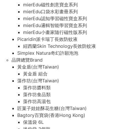
mierEdu磁性創意寶盒系列
mierEdu口袋水彩畫冊系列
mierEdu認知學習磁性寶盒系列
mierEdu邏輯智能學習寶盒系列
mierEdu小畫家隨行磁性版系列
Picaridin派卡瑞丁長效防蚊液
紐西蘭Skin Technology長效防蚊液
Simplex Natura奇幻許願泡泡
品牌總覽Brand
黃金盾(台灣Taiwan)
黃金盾 組合
藻作坊(台灣Taiwan)
藻作坊醬料類
藻作坊食品類
藻作坊高湯包
匠菓子娃娃酥花生糖(台灣Taiwan)
Bagtory百寶袋(香港Hong Kong)
保溫袋 6L