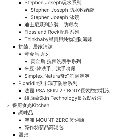
Stephen Joseph玩水系列
Stephen Joseph 防水收納袋
Stephen Joseph 泳鏡
迪士尼系列泳裝、防曬衣
Floss and Rock配件系列
Thinkbaby星寶貝純物理防曬霜
抗菌、居家清潔
黃金盾 系列
黃金盾 抗菌洗護手系列
米豆-乾洗手、潔手噴霧
Simplex Natura奇幻許願泡泡
Picaridin派卡瑞丁防蚊系列
法國 PSA SKIN 2P BODY長效防蚊乳液
紐西蘭Skin Technology長效防蚊液
餐廚食光Kitchen
調味品
澳洲 MOUNT ZERO 粉湖鹽
藻作坊新品高湯包
圍兜