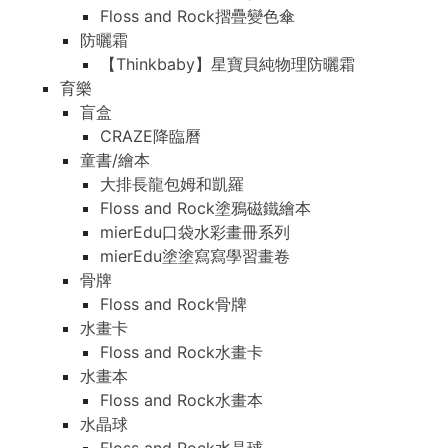
Floss and Rock摺疊變色傘
防曬霜
【Thinkbaby】星寶貝純物理防曬霜
育樂
盲盒
CRAZE降臨曆
童書/繪本
大排長龍包姆和凱羅
Floss and Rock塗鴉磁鐵繪本
mierEdu口袋水彩畫冊系列
mierEdu塗塗寫寫學習畫卷
骨牌
Floss and Rock骨牌
水畫卡
Floss and Rock水畫卡
水畫本
Floss and Rock水畫本
水晶球