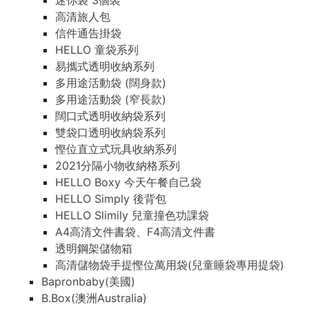
迷你袋 3個裝
高清旅人包
信件通告掛袋
HELLO 童袋系列
易攜式透明收納系列
多用途活動袋 (闊身款)
多用途活動袋 (窄長款)
闊口式透明收納袋系列
雙袋口透明收納袋系列
慳位直立式玩具收納系列
2021分隔小物收納格系列
HELLO Boxy 今天午餐自己袋
HELLO Simply 後背包
HELLO Slimily 兒童撞色功課袋
A4高清文件書袋、F4高清文件書
透明鋼架儲物箱
高清儲物袋手提慳位萬用袋(兒童睡袋專用提袋)
Bapronbaby(美國)
B.Box(澳洲Australia)