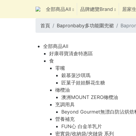
全部商品All
品牌總覽Brand
居家生
首頁
Bapronbaby多功能圍兜裙
Bapr
全部商品All
好康尋寶清倉特惠區
食
零嘴
穀慕蒎沙琪瑪
匠菓子娃娃酥花生糖
橄欖油
澳洲MOUNT ZERO橄欖油
烹調用具
Beyond Gourmet無漂白防沾烘
營養補充
FUN心 白金羊乳片
密實袋/收納袋/夾鏈袋 系列