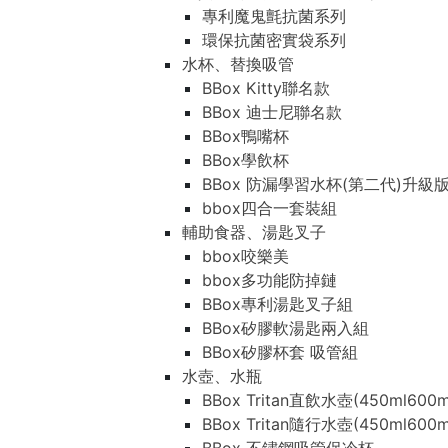
專利魔鬼氈抗菌系列
環保抗菌密實袋系列
水杯、替換吸管
BBox Kitty聯名款
BBox 迪士尼聯名款
BBox鴨嘴杯
BBox學飲杯
BBox 防漏學習水杯(第二代)升級
bbox四合一套裝組
輔助食器、湯匙叉子
bbox咬樂美
bbox多功能防掉鏈
BBox專利湯匙叉子組
BBox矽膠軟湯匙兩入組
BBox矽膠杯套 吸管組
水壺、水瓶
BBox Tritan直飲水壺(450ml600m
BBox Tritan隨行水壺(450ml600m