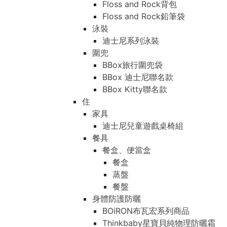
Floss and Rock背包
Floss and Rock鉛筆袋
泳裝
迪士尼系列泳裝
圍兜
BBox旅行圍兜袋
BBox 迪士尼聯名款
BBox Kitty聯名款
住
家具
迪士尼兒童遊戲桌椅組
餐具
餐盒、便當盒
餐盒
蒸盤
餐盤
身體防護防曬
BOiRON布瓦宏系列商品
Thinkbaby星寶貝純物理防曬霜