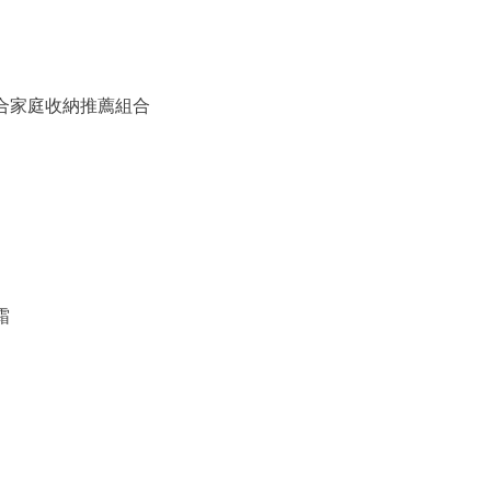
備組合家庭收納推薦組合
霜