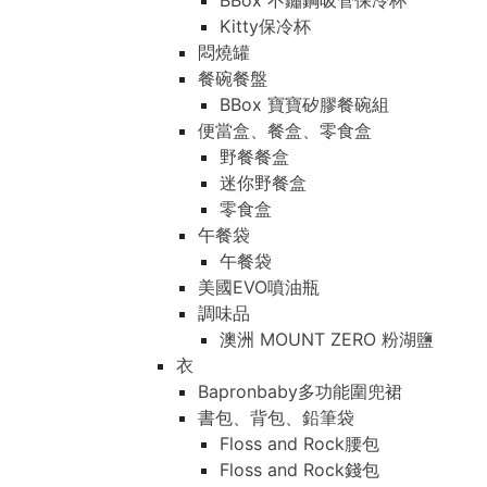
BBox 不鏽鋼吸管保冷杯
Kitty保冷杯
悶燒罐
餐碗餐盤
BBox 寶寶矽膠餐碗組
便當盒、餐盒、零食盒
野餐餐盒
迷你野餐盒
零食盒
午餐袋
午餐袋
美國EVO噴油瓶
調味品
澳洲 MOUNT ZERO 粉湖鹽
衣
Bapronbaby多功能圍兜裙
書包、背包、鉛筆袋
Floss and Rock腰包
Floss and Rock錢包