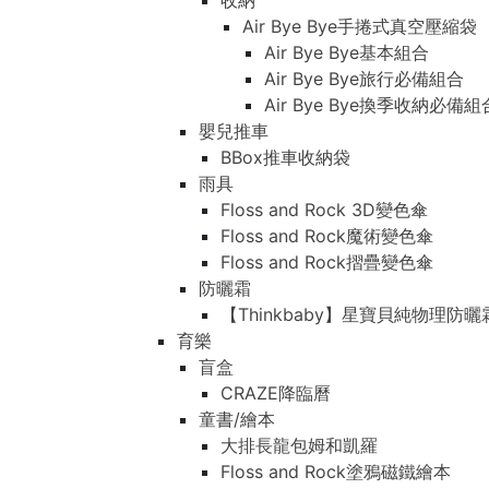
收納
Air Bye Bye手捲式真空壓縮袋
Air Bye Bye基本組合
Air Bye Bye旅行必備組合
Air Bye Bye換季收納必
嬰兒推車
BBox推車收納袋
雨具
Floss and Rock 3D變色傘
Floss and Rock魔術變色傘
Floss and Rock摺疊變色傘
防曬霜
【Thinkbaby】星寶貝純物理防曬
育樂
盲盒
CRAZE降臨曆
童書/繪本
大排長龍包姆和凱羅
Floss and Rock塗鴉磁鐵繪本