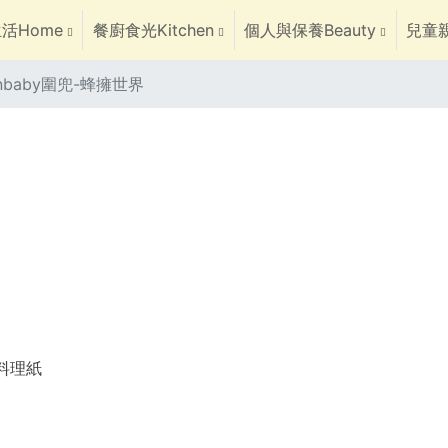
活Home
餐廚食光Kitchen
個人與保養Beauty
兒童親
onbaby圍兜-蜂擁世界
焙料理紙