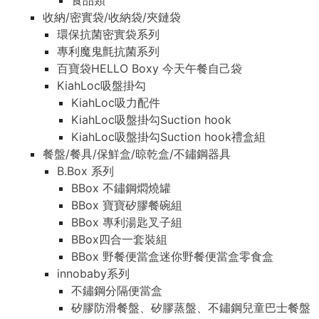
食品類
收納/密實袋/收納袋/夾鏈袋
環保抗菌密實袋系列
專利魔鬼氈抗菌系列
百寶袋HELLO Boxy 今天午餐自己袋
KiahLoc吸盤掛勾
KiahLoc吸力配件
KiahLoc吸盤掛勾Suction hook
KiahLoc吸盤掛勾Suction hook禮盒組
餐盤/餐具/保鮮盒/晾乾盒/不鏽鋼器具
B.Box 系列
BBox 不鏽鋼燜燒罐
BBox 寶寶矽膠餐碗組
BBox 專利湯匙叉子組
BBox四合一套裝組
BBox 野餐便當盒迷你野餐便當盒零食盒
innobaby系列
不鏽鋼分隔便當盒
矽膠防滑餐盤、矽膠蒸盤、不鏽鋼兒童巴士餐盤