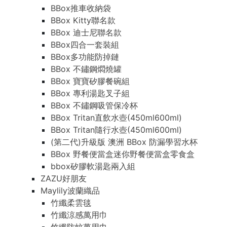
BBox推車收納袋
BBox Kitty聯名款
BBox 迪士尼聯名款
BBox四合一套裝組
BBox多功能防掉鏈
BBox 不鏽鋼燜燒罐
BBox 寶寶矽膠餐碗組
BBox 專利湯匙叉子組
BBox 不鏽鋼吸管保冷杯
BBox Tritan直飲水壺(450ml600ml)
BBox Tritan隨行水壺(450ml600ml)
(第二代)升級版 澳洲 BBox 防漏學習水杯
BBox 野餐便當盒迷你野餐便當盒零食盒
bbox矽膠軟湯匙兩入組
ZAZU好朋友
Maylily波蘭織品
竹纖柔雲毯
竹纖涼感萬用巾