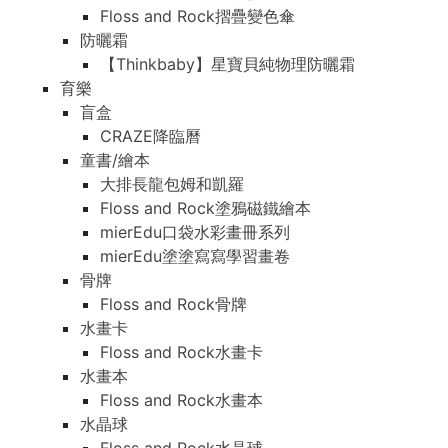
Floss and Rock摺疊變色傘
防曬霜
【Thinkbaby】星寶貝純物理防曬霜
育樂
盲盒
CRAZE降臨曆
童書/繪本
大排長龍包姆和凱羅
Floss and Rock塗鴉磁鐵繪本
mierEdu口袋水彩畫冊系列
mierEdu塗塗寫寫學習畫卷
骨牌
Floss and Rock骨牌
水畫卡
Floss and Rock水畫卡
水畫本
Floss and Rock水畫本
水晶球