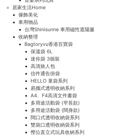
音樂系列玩具
居家生活Home
傢飾美化
車用物品
台灣Shinisunne 車用磁性遮陽簾
收納整理
Bagtoryvu香港百寶袋
保溫袋 6L
迷你袋 3個裝
高清旅人包
信件通告掛袋
HELLO 童袋系列
易攜式透明收納系列
A4、F4高清文件書袋
多用途活動袋 (窄長款)
多用途活動袋 (闊身款)
闊口式透明收納袋系列
雙袋口透明收納袋系列
慳位直立式玩具收納系列