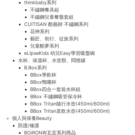
thinkbaby系列
不鏽鋼餐具組
不鏽鋼兒童餐盤套組
CUITISAN 酷藝師 不鏽鋼系列
花神系列
藝匠、初行、征旅系列
兒童酷夢系列
eLIpseKids 幼兒Easy學習吸盤碗
水杯、保溫杯、水壺類、悶燒罐
B.Box系列
BBox學飲杯
BBox鴨嘴杯
BBox四合一套裝水杯組
BBox 不鏽鋼吸管保冷杯
BBox Tritan隨行水壺(450ml/600ml)
BBox Tritan直飲水壺(450ml/600ml)
個人與保養Beauty
防護/修護
BOiRON布瓦宏系列商品