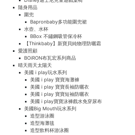
Disney迪士尼兒童遊戲桌椅
隨身用品
圍兜
Bapronbaby多功能圍兜裙
水壺、水杯
BBox 不鏽鋼吸管保冷杯
【Thinkbaby】新寶貝純物理防曬霜
愛護照顧
BOiRON布瓦宏系列商品
晴天雨天太陽天
美國 i play玩水系列
美國 i play 寶寶海灘褲
美國 i play 寶寶長袖防曬衣
美國 i play 寶寶短袖防曬衣
美國 i play寶寶泳褲戲水免穿尿布
美國Big Mouth玩水系列
造型游泳圈
造型海灘毯
造型飲料杯游泳圈