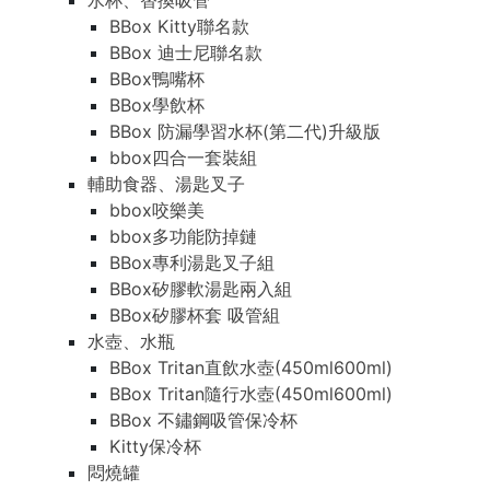
水杯、替換吸管
BBox Kitty聯名款
BBox 迪士尼聯名款
BBox鴨嘴杯
BBox學飲杯
BBox 防漏學習水杯(第二代)升級版
bbox四合一套裝組
輔助食器、湯匙叉子
bbox咬樂美
bbox多功能防掉鏈
BBox專利湯匙叉子組
BBox矽膠軟湯匙兩入組
BBox矽膠杯套 吸管組
水壺、水瓶
BBox Tritan直飲水壺(450ml600ml)
BBox Tritan隨行水壺(450ml600ml)
BBox 不鏽鋼吸管保冷杯
Kitty保冷杯
悶燒罐