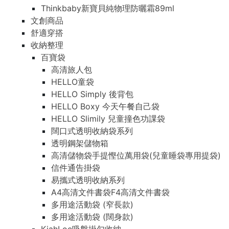
Thinkbaby新寶貝純物理防曬霜89ml
文創商品
舒適穿搭
收納整理
百寶袋
高清旅人包
HELLO童袋
HELLO Simply 後背包
HELLO Boxy 今天午餐自己袋
HELLO Slimily 兒童撞色功課袋
闊口式透明收納袋系列
透明鋼架儲物箱
高清儲物袋手提慳位萬用袋(兒童睡袋專用提袋)
信件通告掛袋
易攜式透明收納系列
A4高清文件書袋F4高清文件書袋
多用途活動袋 (窄長款)
多用途活動袋 (闊身款)