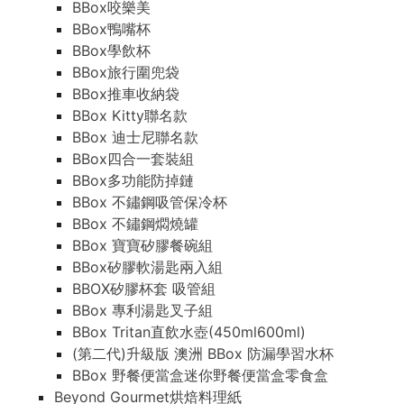
BBox咬樂美
BBox鴨嘴杯
BBox學飲杯
BBox旅行圍兜袋
BBox推車收納袋
BBox Kitty聯名款
BBox 迪士尼聯名款
BBox四合一套裝組
BBox多功能防掉鏈
BBox 不鏽鋼吸管保冷杯
BBox 不鏽鋼燜燒罐
BBox 寶寶矽膠餐碗組
BBox矽膠軟湯匙兩入組
BBOX矽膠杯套 吸管組
BBox 專利湯匙叉子組
BBox Tritan直飲水壺(450ml600ml)
(第二代)升級版 澳洲 BBox 防漏學習水杯
BBox 野餐便當盒迷你野餐便當盒零食盒
Beyond Gourmet烘焙料理紙