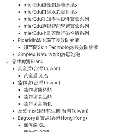
mierEdu磁性創意寶盒系列
mierEdu口袋水彩畫冊系列
mierEdu認知學習磁性寶盒系列
mierEdu邏輯智能學習寶盒系列
mierEdu小畫家隨行磁性版系列
Picaridin派卡瑞丁長效防蚊液
紐西蘭Skin Technology長效防蚊液
Simplex Natura奇幻許願泡泡
品牌總覽Brand
黃金盾(台灣Taiwan)
黃金盾 組合
藻作坊(台灣Taiwan)
藻作坊醬料類
藻作坊食品類
藻作坊高湯包
匠菓子娃娃酥花生糖(台灣Taiwan)
Bagtory百寶袋(香港Hong Kong)
保溫袋 6L