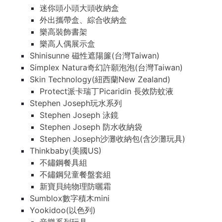
迷你頭小頭大頭收納盒
外出攜帶盒、綜合收納盒
樂高裝飾書架
樂高人偶展示盒
Shinisunne 磁性遮陽簾(台灣Taiwan)
Simplex Natura奇幻許願泡泡(台灣Taiwan)
Skin Technology(紐西蘭New Zealand)
Protect派卡瑞丁Picaridin 長效防蚊液
Stephen Joseph玩水系列
Stephen Joseph 泳鏡
Stephen Joseph 防水收納袋
Stephen Joseph沙灘收納包(含沙灘玩具)
Thinkbaby(美國US)
不鏽鋼餐具組
不鏽鋼兒童餐盤套組
新寶貝純物理防曬霜
Sumblox數字積木mini
Yookidoo(以色列)