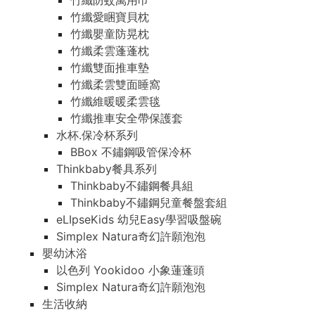
竹纖防蚊萬用巾
竹纖愛睏寶貝枕
竹纖嬰童防晃枕
竹纖柔雲蓬蓬枕
竹纖雙面推車墊
竹纖柔雲雙面睡窩
竹纖維暖暖柔雲毯
竹纖推車安全帶保護套
水杯.保冷杯系列
BBox 不鏽鋼吸管保冷杯
Thinkbaby餐具系列
Thinkbaby不鏽鋼餐具組
Thinkbaby不鏽鋼兒童餐盤套組
eLIpseKids 幼兒Easy學習吸盤碗
Simplex Natura奇幻許願泡泡
嬰幼沐浴
以色列 Yookidoo 小象蓮蓬頭
Simplex Natura奇幻許願泡泡
生活收納