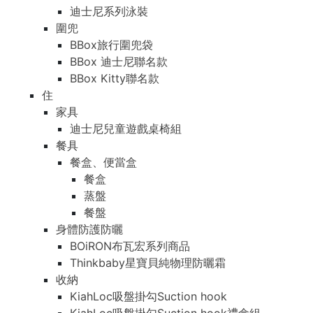
迪士尼系列泳裝
圍兜
BBox旅行圍兜袋
BBox 迪士尼聯名款
BBox Kitty聯名款
住
家具
迪士尼兒童遊戲桌椅組
餐具
餐盒、便當盒
餐盒
蒸盤
餐盤
身體防護防曬
BOiRON布瓦宏系列商品
Thinkbaby星寶貝純物理防曬霜
收納
KiahLoc吸盤掛勾Suction hook