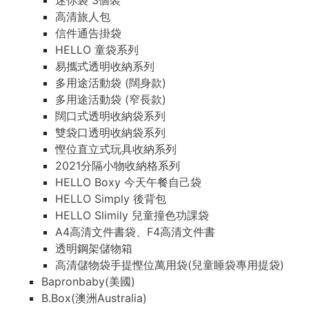
迷你袋 3個裝
高清旅人包
信件通告掛袋
HELLO 童袋系列
易攜式透明收納系列
多用途活動袋 (闊身款)
多用途活動袋 (窄長款)
闊口式透明收納袋系列
雙袋口透明收納袋系列
慳位直立式玩具收納系列
2021分隔小物收納格系列
HELLO Boxy 今天午餐自己袋
HELLO Simply 後背包
HELLO Slimily 兒童撞色功課袋
A4高清文件書袋、F4高清文件書
透明鋼架儲物箱
高清儲物袋手提慳位萬用袋(兒童睡袋專用提袋)
Bapronbaby(美國)
B.Box(澳洲Australia)