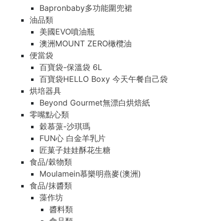
Bapronbaby多功能圍兜裙
油品類
美國EVO噴油瓶
澳洲MOUNT ZERO橄欖油
便當袋
百寶袋-保溫袋 6L
百寶袋HELLO Boxy 今天午餐自己袋
烘培器具
Beyond Gourmet無漂白烘焙紙
零嘴點心類
穀慕蒎-沙琪瑪
FUN心 白金羊乳片
匠菓子娃娃酥花生糖
食品/穀物類
Moulamein慕樂明燕麥(澳洲)
食品/抹醬類
藻作坊
醬料類