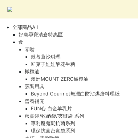
全部商品All
好康尋寶清倉特惠區
食
零嘴
穀慕蒎沙琪瑪
匠菓子娃娃酥花生糖
橄欖油
澳洲MOUNT ZERO橄欖油
烹調用具
Beyond Gourmet無漂白防沾烘焙料理紙
營養補充
FUN心 白金羊乳片
密實袋/收納袋/夾鏈袋 系列
專利魔鬼氈抗菌系列
環保抗菌密實袋系列