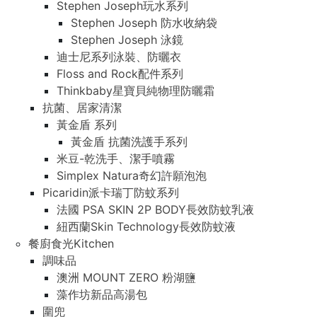
Stephen Joseph玩水系列
Stephen Joseph 防水收納袋
Stephen Joseph 泳鏡
迪士尼系列泳裝、防曬衣
Floss and Rock配件系列
Thinkbaby星寶貝純物理防曬霜
抗菌、居家清潔
黃金盾 系列
黃金盾 抗菌洗護手系列
米豆-乾洗手、潔手噴霧
Simplex Natura奇幻許願泡泡
Picaridin派卡瑞丁防蚊系列
法國 PSA SKIN 2P BODY長效防蚊乳液
紐西蘭Skin Technology長效防蚊液
餐廚食光Kitchen
調味品
澳洲 MOUNT ZERO 粉湖鹽
藻作坊新品高湯包
圍兜