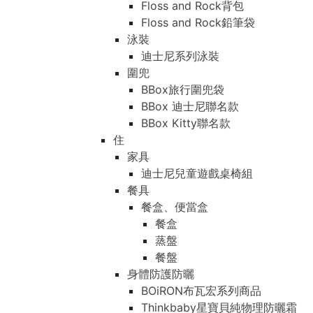
Floss and Rock背包
Floss and Rock鉛筆袋
泳裝
迪士尼系列泳裝
圍兜
BBox旅行圍兜袋
BBox 迪士尼聯名款
BBox Kitty聯名款
住
家具
迪士尼兒童遊戲桌椅組
餐具
餐盒、便當盒
餐盒
蒸盤
餐盤
身體防護防曬
BOiRON布瓦宏系列商品
Thinkbaby星寶貝純物理防曬霜