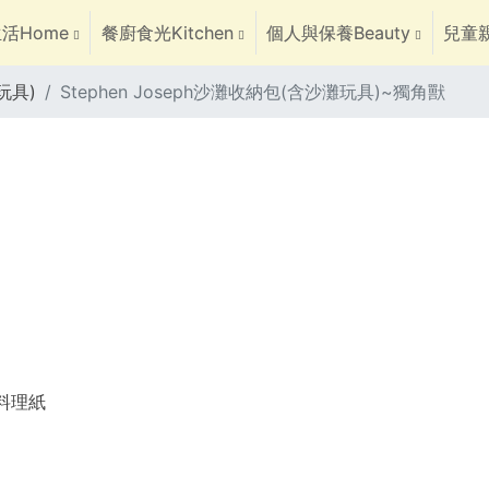
活Home
餐廚食光Kitchen
個人與保養Beauty
兒童親
玩具)
Stephen Joseph沙灘收納包(含沙灘玩具)~獨角獸
焙料理紙