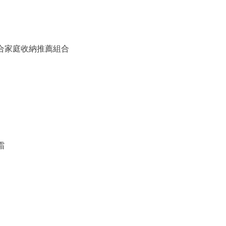
備組合家庭收納推薦組合
霜