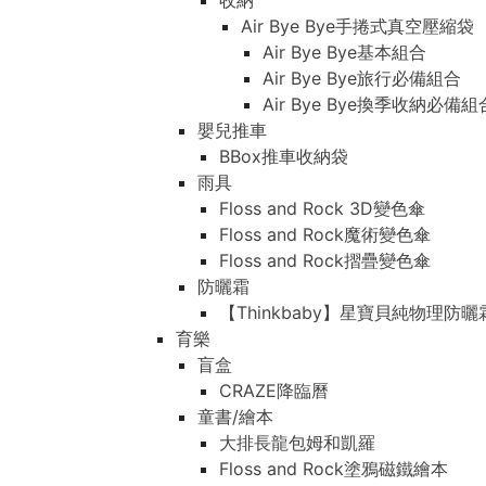
收納
Air Bye Bye手捲式真空壓縮袋
Air Bye Bye基本組合
Air Bye Bye旅行必備組合
Air Bye Bye換季收納必
嬰兒推車
BBox推車收納袋
雨具
Floss and Rock 3D變色傘
Floss and Rock魔術變色傘
Floss and Rock摺疊變色傘
防曬霜
【Thinkbaby】星寶貝純物理防曬
育樂
盲盒
CRAZE降臨曆
童書/繪本
大排長龍包姆和凱羅
Floss and Rock塗鴉磁鐵繪本