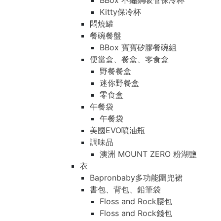
BBox 不鏽鋼吸管保冷杯
Kitty保冷杯
悶燒罐
餐碗餐盤
BBox 寶寶矽膠餐碗組
便當盒、餐盒、零食盒
野餐餐盒
迷你野餐盒
零食盒
午餐袋
午餐袋
美國EVO噴油瓶
調味品
澳洲 MOUNT ZERO 粉湖鹽
衣
Bapronbaby多功能圍兜裙
書包、背包、鉛筆袋
Floss and Rock腰包
Floss and Rock錢包