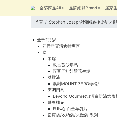
全部商品All
品牌總覽Brand
居家生
首頁
Stephen Joseph沙灘收納包(含沙灘
全部商品All
好康尋寶清倉特惠區
食
零嘴
穀慕蒎沙琪瑪
匠菓子娃娃酥花生糖
橄欖油
澳洲MOUNT ZERO橄欖油
烹調用具
Beyond Gourmet無漂白防沾烘
營養補充
FUN心 白金羊乳片
密實袋/收納袋/夾鏈袋 系列