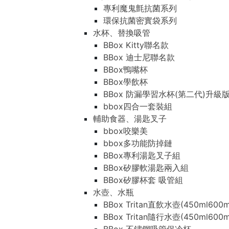
專利魔鬼氈抗菌系列
環保抗菌密實袋系列
水杯、替換吸管
BBox Kitty聯名款
BBox 迪士尼聯名款
BBox鴨嘴杯
BBox學飲杯
BBox 防漏學習水杯(第二代)升級
bbox四合一套裝組
輔助食器、湯匙叉子
bbox咬樂美
bbox多功能防掉鏈
BBox專利湯匙叉子組
BBox矽膠軟湯匙兩入組
BBox矽膠杯套 吸管組
水壺、水瓶
BBox Tritan直飲水壺(450ml600m
BBox Tritan隨行水壺(450ml600m