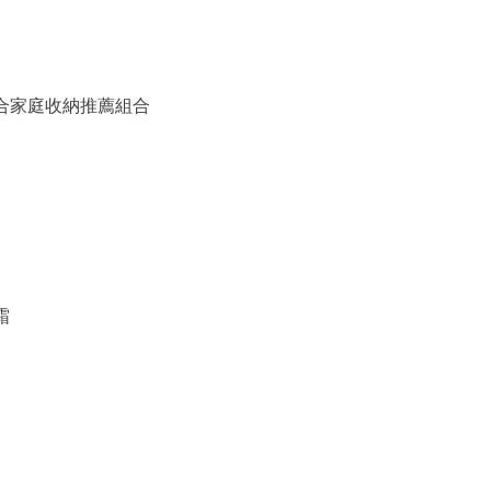
備組合家庭收納推薦組合
霜