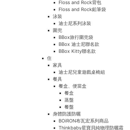
Floss and Rock背包
Floss and Rock鉛筆袋
泳裝
迪士尼系列泳裝
圍兜
BBox旅行圍兜袋
BBox 迪士尼聯名款
BBox Kitty聯名款
住
家具
迪士尼兒童遊戲桌椅組
餐具
餐盒、便當盒
餐盒
蒸盤
餐盤
身體防護防曬
BOiRON布瓦宏系列商品
Thinkbaby星寶貝純物理防曬霜