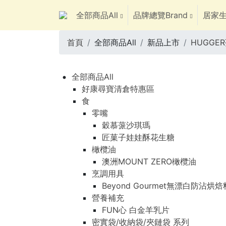
全部商品All
品牌總覽Brand
居家生
首頁
全部商品All
新品上市
HUGGE
全部商品All
好康尋寶清倉特惠區
食
零嘴
穀慕蒎沙琪瑪
匠菓子娃娃酥花生糖
橄欖油
澳洲MOUNT ZERO橄欖油
烹調用具
Beyond Gourmet無漂白防沾烘
營養補充
FUN心 白金羊乳片
密實袋/收納袋/夾鏈袋 系列