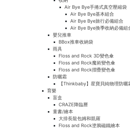
收納
Air Bye Bye手捲式真空壓縮袋
Air Bye Bye基本組合
Air Bye Bye旅行必備組合
Air Bye Bye換季收納必
嬰兒推車
BBox推車收納袋
雨具
Floss and Rock 3D變色傘
Floss and Rock魔術變色傘
Floss and Rock摺疊變色傘
防曬霜
【Thinkbaby】星寶貝純物理防曬
育樂
盲盒
CRAZE降臨曆
童書/繪本
大排長龍包姆和凱羅
Floss and Rock塗鴉磁鐵繪本