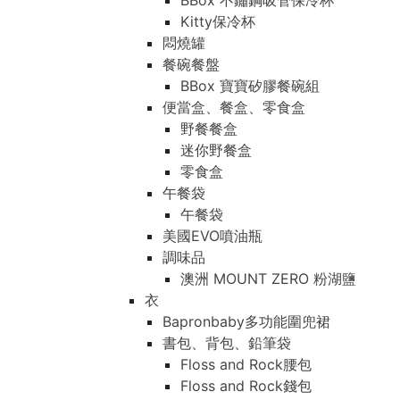
BBox 不鏽鋼吸管保冷杯
Kitty保冷杯
悶燒罐
餐碗餐盤
BBox 寶寶矽膠餐碗組
便當盒、餐盒、零食盒
野餐餐盒
迷你野餐盒
零食盒
午餐袋
午餐袋
美國EVO噴油瓶
調味品
澳洲 MOUNT ZERO 粉湖鹽
衣
Bapronbaby多功能圍兜裙
書包、背包、鉛筆袋
Floss and Rock腰包
Floss and Rock錢包