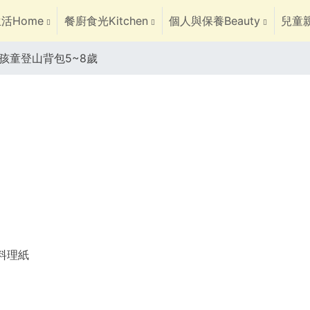
活Home
餐廚食光Kitchen
個人與保養Beauty
兒童親
R孩童登山背包5~8歲
焙料理紙