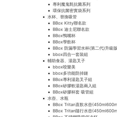
專利魔鬼氈抗菌系列
環保抗菌密實袋系列
水杯、替換吸管
BBox Kitty聯名款
BBox 迪士尼聯名款
BBox鴨嘴杯
BBox學飲杯
BBox 防漏學習水杯(第二代)升級
bbox四合一套裝組
輔助食器、湯匙叉子
bbox咬樂美
bbox多功能防掉鏈
BBox專利湯匙叉子組
BBox矽膠軟湯匙兩入組
BBox矽膠杯套 吸管組
水壺、水瓶
BBox Tritan直飲水壺(450ml600m
BBox Tritan隨行水壺(450ml600m