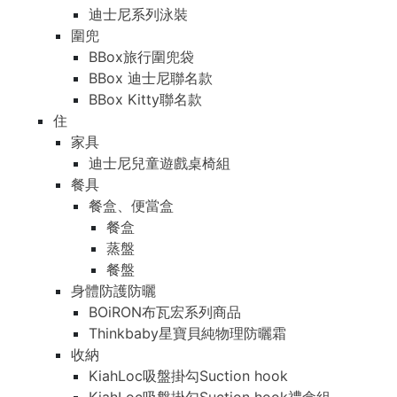
迪士尼系列泳裝
圍兜
BBox旅行圍兜袋
BBox 迪士尼聯名款
BBox Kitty聯名款
住
家具
迪士尼兒童遊戲桌椅組
餐具
餐盒、便當盒
餐盒
蒸盤
餐盤
身體防護防曬
BOiRON布瓦宏系列商品
Thinkbaby星寶貝純物理防曬霜
收納
KiahLoc吸盤掛勾Suction hook