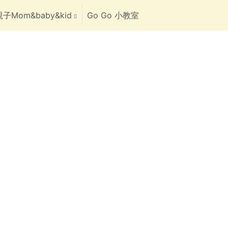
子Mom&baby&kid
Go Go 小教室