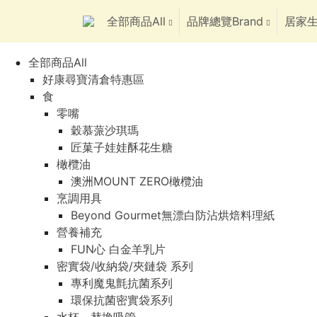
全部商品All
品牌總覽Brand
居家生
全部商品All
好康尋寶清倉特惠區
食
零嘴
穀慕蒎沙琪瑪
匠菓子娃娃酥花生糖
橄欖油
澳洲MOUNT ZERO橄欖油
烹調用具
Beyond Gourmet無漂白防沾烘焙料理紙
營養補充
FUN心 白金羊乳片
密實袋/收納袋/夾鏈袋 系列
專利魔鬼氈抗菌系列
環保抗菌密實袋系列