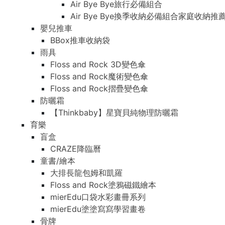
Air Bye Bye旅行必備組合
Air Bye Bye換季收納必備組合家庭收納推
嬰兒推車
BBox推車收納袋
雨具
Floss and Rock 3D變色傘
Floss and Rock魔術變色傘
Floss and Rock摺疊變色傘
防曬霜
【Thinkbaby】星寶貝純物理防曬霜
育樂
盲盒
CRAZE降臨曆
童書/繪本
大排長龍包姆和凱羅
Floss and Rock塗鴉磁鐵繪本
mierEdu口袋水彩畫冊系列
mierEdu塗塗寫寫學習畫卷
骨牌