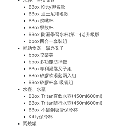
水杯、替換吸管
BBox Kitty聯名款
BBox 迪士尼聯名款
BBox鴨嘴杯
BBox學飲杯
BBox 防漏學習水杯(第二代)升級版
bbox四合一套裝組
輔助食器、湯匙叉子
bbox咬樂美
bbox多功能防掉鏈
BBox專利湯匙叉子組
BBox矽膠軟湯匙兩入組
BBox矽膠杯套 吸管組
水壺、水瓶
BBox Tritan直飲水壺(450ml600ml)
BBox Tritan隨行水壺(450ml600ml)
BBox 不鏽鋼吸管保冷杯
Kitty保冷杯
悶燒罐