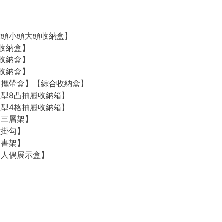
O【迷你頭小頭大頭收納盒】
2格收納盒】
4格收納盒】
8格收納盒】
O【外出攜帶盒】【綜合收納盒】
【桌上型8凸抽屜收納箱】
【桌上型4格抽屜收納箱】
收納三層架】
牆壁掛勾】
裝飾書架】
【樂高人偶展示盒】