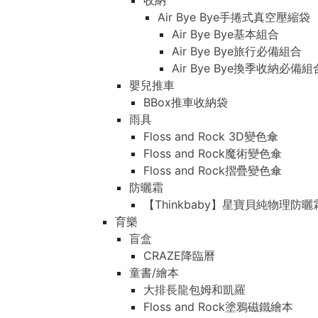
收納
Air Bye Bye手捲式真空壓縮袋
Air Bye Bye基本組合
Air Bye Bye旅行必備組合
Air Bye Bye換季收納必
嬰兒推車
BBox推車收納袋
雨具
Floss and Rock 3D變色傘
Floss and Rock魔術變色傘
Floss and Rock摺疊變色傘
防曬霜
【Thinkbaby】星寶貝純物理防曬
育樂
盲盒
CRAZE降臨曆
童書/繪本
大排長龍包姆和凱羅
Floss and Rock塗鴉磁鐵繪本