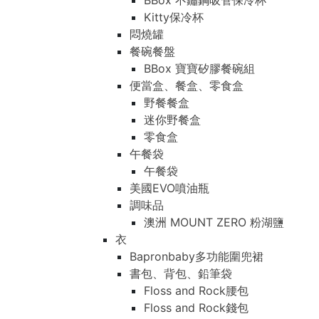
BBox 不鏽鋼吸管保冷杯
Kitty保冷杯
悶燒罐
餐碗餐盤
BBox 寶寶矽膠餐碗組
便當盒、餐盒、零食盒
野餐餐盒
迷你野餐盒
零食盒
午餐袋
午餐袋
美國EVO噴油瓶
調味品
澳洲 MOUNT ZERO 粉湖鹽
衣
Bapronbaby多功能圍兜裙
書包、背包、鉛筆袋
Floss and Rock腰包
Floss and Rock錢包