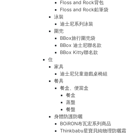
Floss and Rock背包
Floss and Rock鉛筆袋
泳裝
迪士尼系列泳裝
圍兜
BBox旅行圍兜袋
BBox 迪士尼聯名款
BBox Kitty聯名款
住
家具
迪士尼兒童遊戲桌椅組
餐具
餐盒、便當盒
餐盒
蒸盤
餐盤
身體防護防曬
BOiRON布瓦宏系列商品
Thinkbaby星寶貝純物理防曬霜