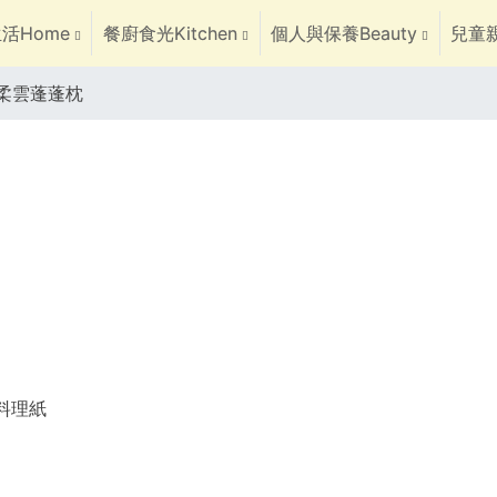
活Home
餐廚食光Kitchen
個人與保養Beauty
兒童親
柔雲蓬蓬枕
焙料理紙