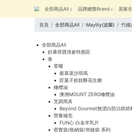
全部商品All
品牌總覽Brand
居家生
首頁
全部商品All
Maylily(波蘭)
竹纖
全部商品All
好康尋寶清倉特惠區
食
零嘴
穀慕蒎沙琪瑪
匠菓子娃娃酥花生糖
橄欖油
澳洲MOUNT ZERO橄欖油
烹調用具
Beyond Gourmet無漂白防沾烘
營養補充
FUN心 白金羊乳片
密實袋/收納袋/夾鏈袋 系列