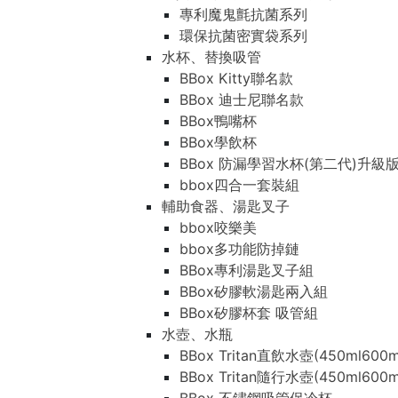
專利魔鬼氈抗菌系列
環保抗菌密實袋系列
水杯、替換吸管
BBox Kitty聯名款
BBox 迪士尼聯名款
BBox鴨嘴杯
BBox學飲杯
BBox 防漏學習水杯(第二代)升級
bbox四合一套裝組
輔助食器、湯匙叉子
bbox咬樂美
bbox多功能防掉鏈
BBox專利湯匙叉子組
BBox矽膠軟湯匙兩入組
BBox矽膠杯套 吸管組
水壺、水瓶
BBox Tritan直飲水壺(450ml600m
BBox Tritan隨行水壺(450ml600m