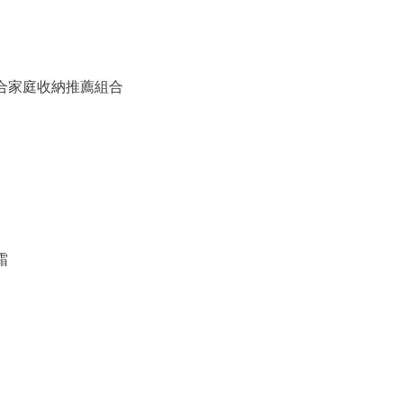
備組合家庭收納推薦組合
霜