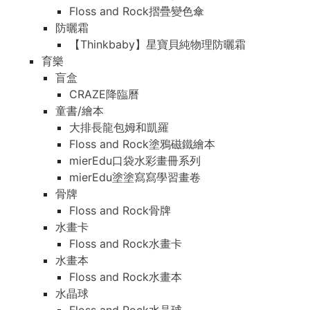
Floss and Rock摺疊變色傘
防曬霜
【Thinkbaby】星寶貝純物理防曬霜
育樂
盲盒
CRAZE降臨曆
童書/繪本
大排長龍包姆和凱羅
Floss and Rock塗鴉磁鐵繪本
mierEdu口袋水彩畫冊系列
mierEdu塗塗寫寫學習畫卷
骨牌
Floss and Rock骨牌
水畫卡
Floss and Rock水畫卡
水畫本
Floss and Rock水畫本
水晶球