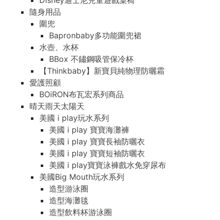
Disney迪士尼兒童遊戲桌椅
隨身用品
圍兜
Bapronbaby多功能圍兜裙
水壺、水杯
BBox 不鏽鋼吸管保冷杯
【Thinkbaby】新寶貝純物理防曬霜
愛護照顧
BOiRON布瓦宏系列商品
晴天雨天太陽天
美國 i play玩水系列
美國 i play 寶寶海灘褲
美國 i play 寶寶長袖防曬衣
美國 i play 寶寶短袖防曬衣
美國 i play寶寶泳褲戲水免穿尿布
美國Big Mouth玩水系列
造型游泳圈
造型海灘毯
造型飲料杯游泳圈