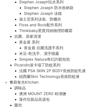
Stephen Joseph玩水系列
Stephen Joseph 防水收納袋
Stephen Joseph 泳鏡
迪士尼系列泳裝、防曬衣
Floss and Rock配件系列
Thinkbaby星寶貝純物理防曬霜
抗菌、居家清潔
黃金盾 系列
黃金盾 抗菌洗護手系列
米豆-乾洗手、潔手噴霧
Simplex Natura奇幻許願泡泡
Picaridin派卡瑞丁防蚊系列
法國 PSA SKIN 2P BODY長效防蚊乳液
紐西蘭Skin Technology長效防蚊液
餐廚食光Kitchen
調味品
澳洲 MOUNT ZERO 粉湖鹽
藻作坊新品高湯包
圍兜