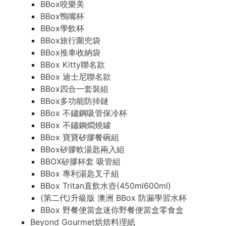
BBox咬樂美
BBox鴨嘴杯
BBox學飲杯
BBox旅行圍兜袋
BBox推車收納袋
BBox Kitty聯名款
BBox 迪士尼聯名款
BBox四合一套裝組
BBox多功能防掉鏈
BBox 不鏽鋼吸管保冷杯
BBox 不鏽鋼燜燒罐
BBox 寶寶矽膠餐碗組
BBox矽膠軟湯匙兩入組
BBOX矽膠杯套 吸管組
BBox 專利湯匙叉子組
BBox Tritan直飲水壺(450ml600ml)
(第二代)升級版 澳洲 BBox 防漏學習水杯
BBox 野餐便當盒迷你野餐便當盒零食盒
Beyond Gourmet烘焙料理紙