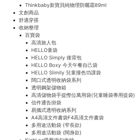
Thinkbaby新寶貝純物理防曬霜89ml
文創商品
舒適穿搭
收納整理
百寶袋
高清旅人包
HELLO童袋
HELLO Simply 後背包
HELLO Boxy 今天午餐自己袋
HELLO Slimily 兒童撞色功課袋
闊口式透明收納袋系列
透明鋼架儲物箱
高清儲物袋手提慳位萬用袋(兒童睡袋專用提袋)
信件通告掛袋
易攜式透明收納系列
A4高清文件書袋F4高清文件書袋
多用途活動袋 (窄長款)
多用途活動袋 (闊身款)