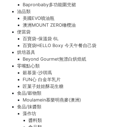
Bapronbaby多功能圍兜裙
油品類
美國EVO噴油瓶
澳洲MOUNT ZERO橄欖油
便當袋
百寶袋-保溫袋 6L
百寶袋HELLO Boxy 今天午餐自己袋
烘培器具
Beyond Gourmet無漂白烘焙紙
零嘴點心類
穀慕蒎-沙琪瑪
FUN心 白金羊乳片
匠菓子娃娃酥花生糖
食品/穀物類
Moulamein慕樂明燕麥(澳洲)
食品/抹醬類
藻作坊
醬料類