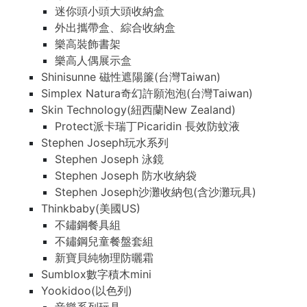
迷你頭小頭大頭收納盒
外出攜帶盒、綜合收納盒
樂高裝飾書架
樂高人偶展示盒
Shinisunne 磁性遮陽簾(台灣Taiwan)
Simplex Natura奇幻許願泡泡(台灣Taiwan)
Skin Technology(紐西蘭New Zealand)
Protect派卡瑞丁Picaridin 長效防蚊液
Stephen Joseph玩水系列
Stephen Joseph 泳鏡
Stephen Joseph 防水收納袋
Stephen Joseph沙灘收納包(含沙灘玩具)
Thinkbaby(美國US)
不鏽鋼餐具組
不鏽鋼兒童餐盤套組
新寶貝純物理防曬霜
Sumblox數字積木mini
Yookidoo(以色列)