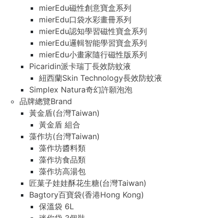
mierEdu磁性創意寶盒系列
mierEdu口袋水彩畫冊系列
mierEdu認知學習磁性寶盒系列
mierEdu邏輯智能學習寶盒系列
mierEdu小畫家隨行磁性版系列
Picaridin派卡瑞丁長效防蚊液
紐西蘭Skin Technology長效防蚊液
Simplex Natura奇幻許願泡泡
品牌總覽Brand
黃金盾(台灣Taiwan)
黃金盾 組合
藻作坊(台灣Taiwan)
藻作坊醬料類
藻作坊食品類
藻作坊高湯包
匠菓子娃娃酥花生糖(台灣Taiwan)
Bagtory百寶袋(香港Hong Kong)
保溫袋 6L