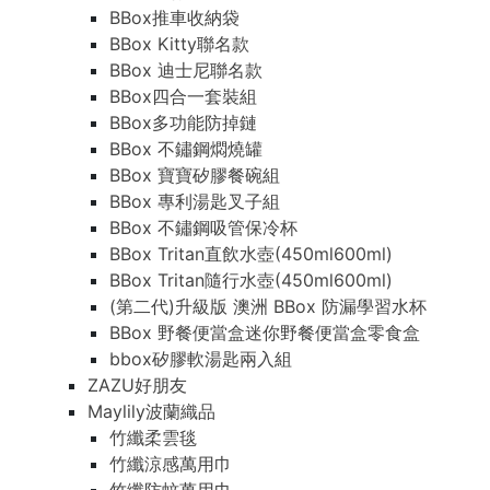
BBox推車收納袋
BBox Kitty聯名款
BBox 迪士尼聯名款
BBox四合一套裝組
BBox多功能防掉鏈
BBox 不鏽鋼燜燒罐
BBox 寶寶矽膠餐碗組
BBox 專利湯匙叉子組
BBox 不鏽鋼吸管保冷杯
BBox Tritan直飲水壺(450ml600ml)
BBox Tritan隨行水壺(450ml600ml)
(第二代)升級版 澳洲 BBox 防漏學習水杯
BBox 野餐便當盒迷你野餐便當盒零食盒
bbox矽膠軟湯匙兩入組
ZAZU好朋友
Maylily波蘭織品
竹纖柔雲毯
竹纖涼感萬用巾