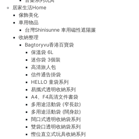
音樂系列玩具
居家生活Home
傢飾美化
車用物品
台灣Shinisunne 車用磁性遮陽簾
收納整理
Bagtoryvu香港百寶袋
保溫袋 6L
迷你袋 3個裝
高清旅人包
信件通告掛袋
HELLO 童袋系列
易攜式透明收納系列
A4、F4高清文件書袋
多用途活動袋 (窄長款)
多用途活動袋 (闊身款)
闊口式透明收納袋系列
雙袋口透明收納袋系列
慳位直立式玩具收納系列