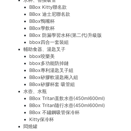
水杯、替換吸管
BBox Kitty聯名款
BBox 迪士尼聯名款
BBox鴨嘴杯
BBox學飲杯
BBox 防漏學習水杯(第二代)升級版
bbox四合一套裝組
輔助食器、湯匙叉子
bbox咬樂美
bbox多功能防掉鏈
BBox專利湯匙叉子組
BBox矽膠軟湯匙兩入組
BBox矽膠杯套 吸管組
水壺、水瓶
BBox Tritan直飲水壺(450ml600ml)
BBox Tritan隨行水壺(450ml600ml)
BBox 不鏽鋼吸管保冷杯
Kitty保冷杯
悶燒罐