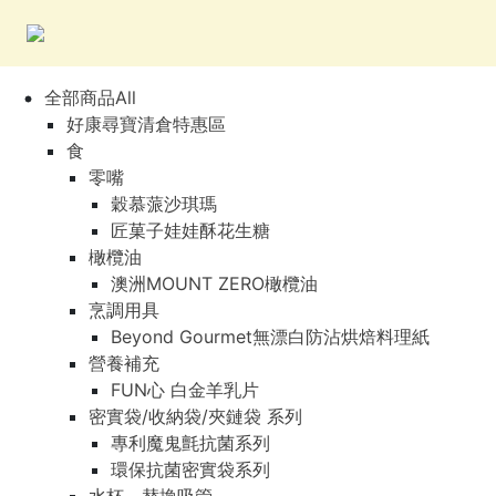
全部商品All
好康尋寶清倉特惠區
食
零嘴
穀慕蒎沙琪瑪
匠菓子娃娃酥花生糖
橄欖油
澳洲MOUNT ZERO橄欖油
烹調用具
Beyond Gourmet無漂白防沾烘焙料理紙
營養補充
FUN心 白金羊乳片
密實袋/收納袋/夾鏈袋 系列
專利魔鬼氈抗菌系列
環保抗菌密實袋系列