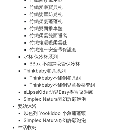
竹纖防蚊萬用巾
竹纖愛睏寶貝枕
竹纖嬰童防晃枕
竹纖柔雲蓬蓬枕
竹纖雙面推車墊
竹纖柔雲雙面睡窩
竹纖維暖暖柔雲毯
竹纖推車安全帶保護套
水杯.保冷杯系列
BBox 不鏽鋼吸管保冷杯
Thinkbaby餐具系列
Thinkbaby不鏽鋼餐具組
Thinkbaby不鏽鋼兒童餐盤套組
eLIpseKids 幼兒Easy學習吸盤碗
Simplex Natura奇幻許願泡泡
嬰幼沐浴
以色列 Yookidoo 小象蓮蓬頭
Simplex Natura奇幻許願泡泡
生活收納