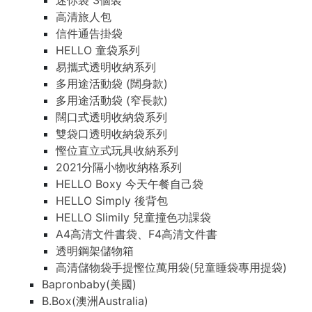
迷你袋 3個裝
高清旅人包
信件通告掛袋
HELLO 童袋系列
易攜式透明收納系列
多用途活動袋 (闊身款)
多用途活動袋 (窄長款)
闊口式透明收納袋系列
雙袋口透明收納袋系列
慳位直立式玩具收納系列
2021分隔小物收納格系列
HELLO Boxy 今天午餐自己袋
HELLO Simply 後背包
HELLO Slimily 兒童撞色功課袋
A4高清文件書袋、F4高清文件書
透明鋼架儲物箱
高清儲物袋手提慳位萬用袋(兒童睡袋專用提袋)
Bapronbaby(美國)
B.Box(澳洲Australia)