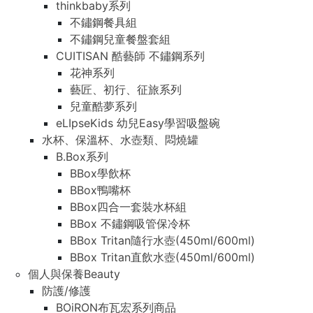
thinkbaby系列
不鏽鋼餐具組
不鏽鋼兒童餐盤套組
CUITISAN 酷藝師 不鏽鋼系列
花神系列
藝匠、初行、征旅系列
兒童酷夢系列
eLIpseKids 幼兒Easy學習吸盤碗
水杯、保溫杯、水壺類、悶燒罐
B.Box系列
BBox學飲杯
BBox鴨嘴杯
BBox四合一套裝水杯組
BBox 不鏽鋼吸管保冷杯
BBox Tritan隨行水壺(450ml/600ml)
BBox Tritan直飲水壺(450ml/600ml)
個人與保養Beauty
防護/修護
BOiRON布瓦宏系列商品