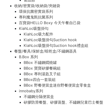
食品類
收納/密實袋/收納袋/夾鏈袋
環保抗菌密實袋系列
專利魔鬼氈抗菌系列
百寶袋HELLO Boxy 今天午餐自己袋
KiahLoc吸盤掛勾
KiahLoc吸力配件
KiahLoc吸盤掛勾Suction hook
KiahLoc吸盤掛勾Suction hook禮盒組
餐盤/餐具/保鮮盒/晾乾盒/不鏽鋼器具
B.Box 系列
BBox 不鏽鋼燜燒罐
BBox 寶寶矽膠餐碗組
BBox 專利湯匙叉子組
BBox四合一套裝組
BBox 野餐便當盒迷你野餐便當盒零食盒
innobaby系列
不鏽鋼分隔便當盒
矽膠防滑餐盤、矽膠蒸盤、不鏽鋼兒童巴士餐盤