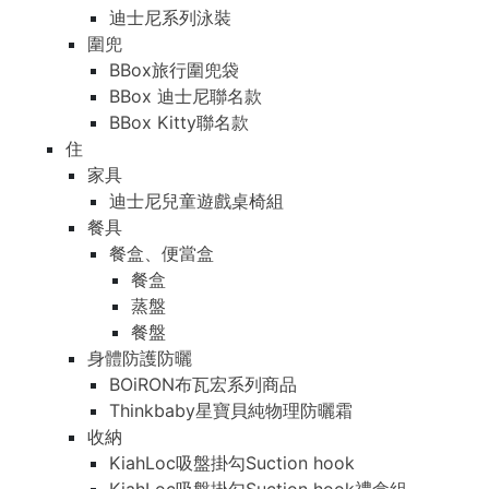
迪士尼系列泳裝
圍兜
BBox旅行圍兜袋
BBox 迪士尼聯名款
BBox Kitty聯名款
住
家具
迪士尼兒童遊戲桌椅組
餐具
餐盒、便當盒
餐盒
蒸盤
餐盤
身體防護防曬
BOiRON布瓦宏系列商品
Thinkbaby星寶貝純物理防曬霜
收納
KiahLoc吸盤掛勾Suction hook