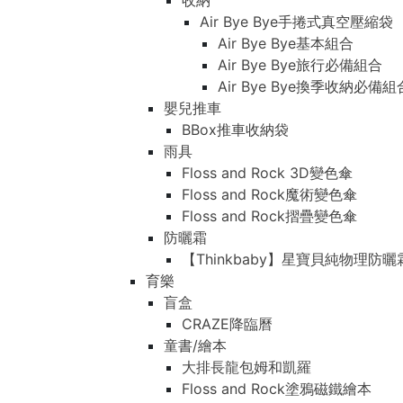
收納
Air Bye Bye手捲式真空壓縮袋
Air Bye Bye基本組合
Air Bye Bye旅行必備組合
Air Bye Bye換季收納必
嬰兒推車
BBox推車收納袋
雨具
Floss and Rock 3D變色傘
Floss and Rock魔術變色傘
Floss and Rock摺疊變色傘
防曬霜
【Thinkbaby】星寶貝純物理防曬
育樂
盲盒
CRAZE降臨曆
童書/繪本
大排長龍包姆和凱羅
Floss and Rock塗鴉磁鐵繪本