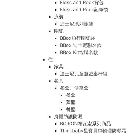
Floss and Rock背包
Floss and Rock鉛筆袋
泳裝
迪士尼系列泳裝
圍兜
BBox旅行圍兜袋
BBox 迪士尼聯名款
BBox Kitty聯名款
住
家具
迪士尼兒童遊戲桌椅組
餐具
餐盒、便當盒
餐盒
蒸盤
餐盤
身體防護防曬
BOiRON布瓦宏系列商品
Thinkbaby星寶貝純物理防曬霜