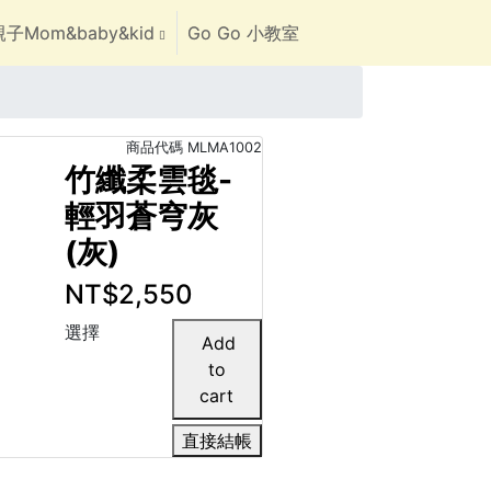
子Mom&baby&kid
Go Go 小教室
商品代碼
MLMA1002
竹纖柔雲毯-
輕羽蒼穹灰
(灰)
NT$2,550
選擇
直接結帳