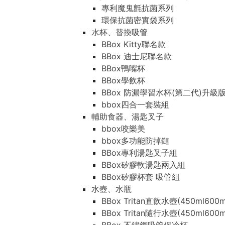
專利魔鬼氈抗菌系列
環保抗菌密實袋系列
水杯、替換吸管
BBox Kitty聯名款
BBox 迪士尼聯名款
BBox鴨嘴杯
BBox學飲杯
BBox 防漏學習水杯(第二代)升級
bbox四合一套裝組
輔助食器、湯匙叉子
bbox咬樂美
bbox多功能防掉鏈
BBox專利湯匙叉子組
BBox矽膠軟湯匙兩入組
BBox矽膠杯套 吸管組
水壺、水瓶
BBox Tritan直飲水壺(450ml600m
BBox Tritan隨行水壺(450ml600m