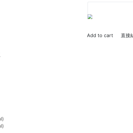
直接
版
l)
l)