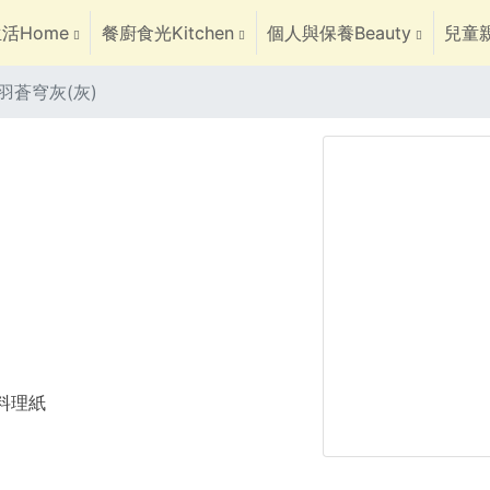
活Home
餐廚食光Kitchen
個人與保養Beauty
兒童親
羽蒼穹灰(灰)
焙料理紙