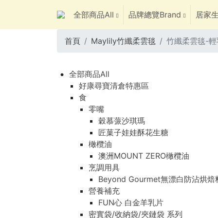
全部商品All
品牌總覽Brand
居家生
首頁
Maylily竹纖柔雲毯
竹纖柔雲毯-輕
全部商品All
好康尋寶清倉特惠區
食
零嘴
穀慕蒎沙琪瑪
匠菓子娃娃酥花生糖
橄欖油
澳洲MOUNT ZERO橄欖油
烹調用具
Beyond Gourmet無漂白防沾烘
營養補充
FUN心 白金羊乳片
密實袋/收納袋/夾鏈袋 系列