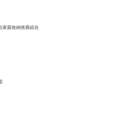
備組合家庭收納推薦組合
霜