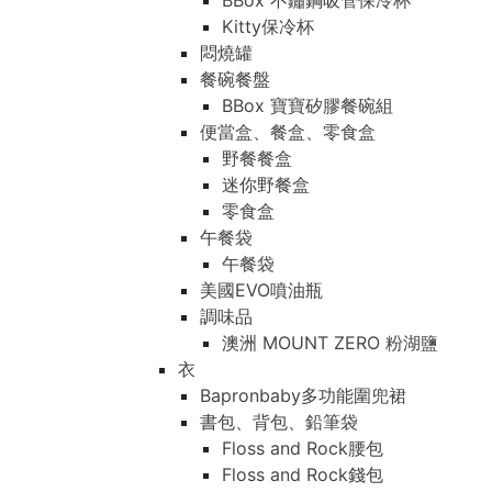
BBox 不鏽鋼吸管保冷杯
Kitty保冷杯
悶燒罐
餐碗餐盤
BBox 寶寶矽膠餐碗組
便當盒、餐盒、零食盒
野餐餐盒
迷你野餐盒
零食盒
午餐袋
午餐袋
美國EVO噴油瓶
調味品
澳洲 MOUNT ZERO 粉湖鹽
衣
Bapronbaby多功能圍兜裙
書包、背包、鉛筆袋
Floss and Rock腰包
Floss and Rock錢包