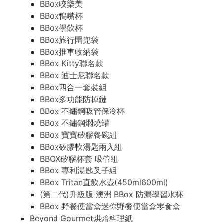
BBox咬樂美
BBox鴨嘴杯
BBox學飲杯
BBox旅行圍兜袋
BBox推車收納袋
BBox Kitty聯名款
BBox 迪士尼聯名款
BBox四合一套裝組
BBox多功能防掉鏈
BBox 不鏽鋼吸管保冷杯
BBox 不鏽鋼燜燒罐
BBox 寶寶矽膠餐碗組
BBox矽膠軟湯匙兩入組
BBOX矽膠杯套 吸管組
BBox 專利湯匙叉子組
BBox Tritan直飲水壺(450ml600ml)
(第二代)升級版 澳洲 BBox 防漏學習水杯
BBox 野餐便當盒迷你野餐便當盒零食盒
Beyond Gourmet烘焙料理紙