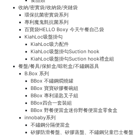
食品類
收納/密實袋/收納袋/夾鏈袋
環保抗菌密實袋系列
專利魔鬼氈抗菌系列
百寶袋HELLO Boxy 今天午餐自己袋
KiahLoc吸盤掛勾
KiahLoc吸力配件
KiahLoc吸盤掛勾Suction hook
KiahLoc吸盤掛勾Suction hook禮盒組
餐盤/餐具/保鮮盒/晾乾盒/不鏽鋼器具
B.Box 系列
BBox 不鏽鋼燜燒罐
BBox 寶寶矽膠餐碗組
BBox 專利湯匙叉子組
BBox四合一套裝組
BBox 野餐便當盒迷你野餐便當盒零食盒
innobaby系列
不鏽鋼分隔便當盒
矽膠防滑餐盤、矽膠蒸盤、不鏽鋼兒童巴士餐盤