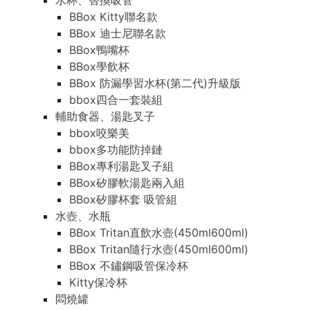
水杯、替換吸管
BBox Kitty聯名款
BBox 迪士尼聯名款
BBox鴨嘴杯
BBox學飲杯
BBox 防漏學習水杯(第二代)升級版
bbox四合一套裝組
輔助食器、湯匙叉子
bbox咬樂美
bbox多功能防掉鏈
BBox專利湯匙叉子組
BBox矽膠軟湯匙兩入組
BBox矽膠杯套 吸管組
水壺、水瓶
BBox Tritan直飲水壺(450ml600ml)
BBox Tritan隨行水壺(450ml600ml)
BBox 不鏽鋼吸管保冷杯
Kitty保冷杯
悶燒罐