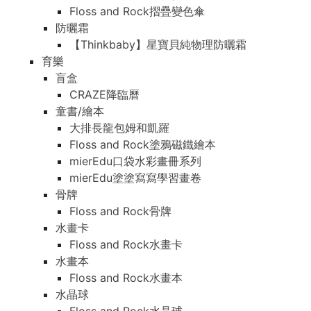
Floss and Rock摺疊變色傘
防曬霜
【Thinkbaby】星寶貝純物理防曬霜
育樂
盲盒
CRAZE降臨曆
童書/繪本
大排長龍包姆和凱羅
Floss and Rock塗鴉磁鐵繪本
mierEdu口袋水彩畫冊系列
mierEdu塗塗寫寫學習畫卷
骨牌
Floss and Rock骨牌
水畫卡
Floss and Rock水畫卡
水畫本
Floss and Rock水畫本
水晶球