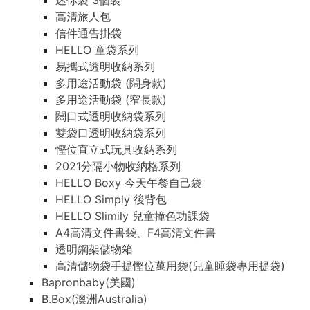
迷你袋 3個裝
高清旅人包
信件通告掛袋
HELLO 童袋系列
易攜式透明收納系列
多用途活動袋 (闊身款)
多用途活動袋 (窄長款)
闊口式透明收納袋系列
雙袋口透明收納袋系列
慳位直立式玩具收納系列
2021分隔小物收納格系列
HELLO Boxy 今天午餐自己袋
HELLO Simply 後背包
HELLO Slimily 兒童撞色功課袋
A4高清文件書袋、F4高清文件書
透明鋼架儲物箱
高清儲物袋手提慳位萬用袋(兒童睡袋專用提袋)
Bapronbaby(美國)
B.Box(澳洲Australia)