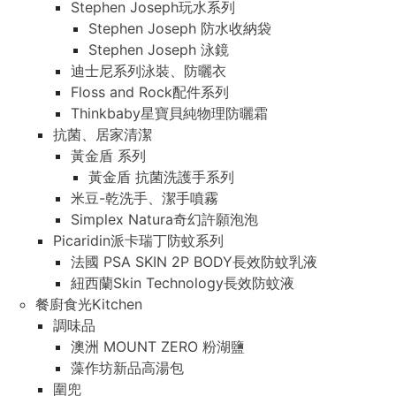
Stephen Joseph玩水系列
Stephen Joseph 防水收納袋
Stephen Joseph 泳鏡
迪士尼系列泳裝、防曬衣
Floss and Rock配件系列
Thinkbaby星寶貝純物理防曬霜
抗菌、居家清潔
黃金盾 系列
黃金盾 抗菌洗護手系列
米豆-乾洗手、潔手噴霧
Simplex Natura奇幻許願泡泡
Picaridin派卡瑞丁防蚊系列
法國 PSA SKIN 2P BODY長效防蚊乳液
紐西蘭Skin Technology長效防蚊液
餐廚食光Kitchen
調味品
澳洲 MOUNT ZERO 粉湖鹽
藻作坊新品高湯包
圍兜