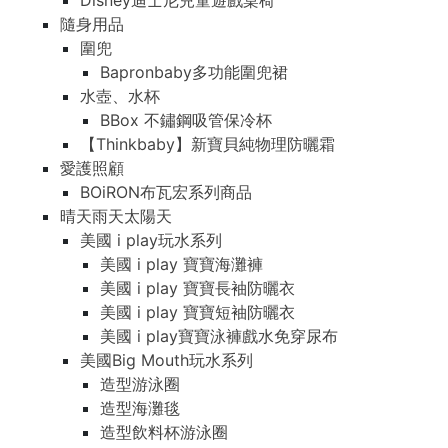
Disney迪士尼兒童遊戲桌椅
隨身用品
圍兜
Bapronbaby多功能圍兜裙
水壺、水杯
BBox 不鏽鋼吸管保冷杯
【Thinkbaby】新寶貝純物理防曬霜
愛護照顧
BOiRON布瓦宏系列商品
晴天雨天太陽天
美國 i play玩水系列
美國 i play 寶寶海灘褲
美國 i play 寶寶長袖防曬衣
美國 i play 寶寶短袖防曬衣
美國 i play寶寶泳褲戲水免穿尿布
美國Big Mouth玩水系列
造型游泳圈
造型海灘毯
造型飲料杯游泳圈