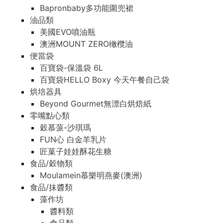
Bapronbaby多功能圍兜裙
油品類
美國EVO噴油瓶
澳洲MOUNT ZERO橄欖油
便當袋
百寶袋-保溫袋 6L
百寶袋HELLO Boxy 今天午餐自己袋
烘培器具
Beyond Gourmet無漂白烘焙紙
零嘴點心類
穀慕蒎-沙琪瑪
FUN心 白金羊乳片
匠菓子娃娃酥花生糖
食品/穀物類
Moulamein慕樂明燕麥(澳洲)
食品/抹醬類
藻作坊
醬料類