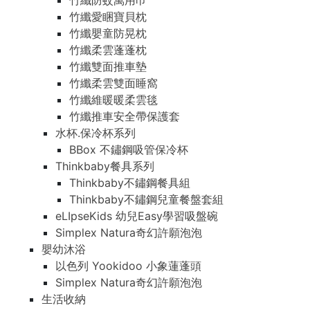
竹纖防蚊萬用巾
竹纖愛睏寶貝枕
竹纖嬰童防晃枕
竹纖柔雲蓬蓬枕
竹纖雙面推車墊
竹纖柔雲雙面睡窩
竹纖維暖暖柔雲毯
竹纖推車安全帶保護套
水杯.保冷杯系列
BBox 不鏽鋼吸管保冷杯
Thinkbaby餐具系列
Thinkbaby不鏽鋼餐具組
Thinkbaby不鏽鋼兒童餐盤套組
eLIpseKids 幼兒Easy學習吸盤碗
Simplex Natura奇幻許願泡泡
嬰幼沐浴
以色列 Yookidoo 小象蓮蓬頭
Simplex Natura奇幻許願泡泡
生活收納