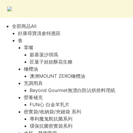
全部商品All
好康尋寶清倉特惠區
食
零嘴
穀慕蒎沙琪瑪
匠菓子娃娃酥花生糖
橄欖油
澳洲MOUNT ZERO橄欖油
烹調用具
Beyond Gourmet無漂白防沾烘焙料理紙
營養補充
FUN心 白金羊乳片
密實袋/收納袋/夾鏈袋 系列
專利魔鬼氈抗菌系列
環保抗菌密實袋系列