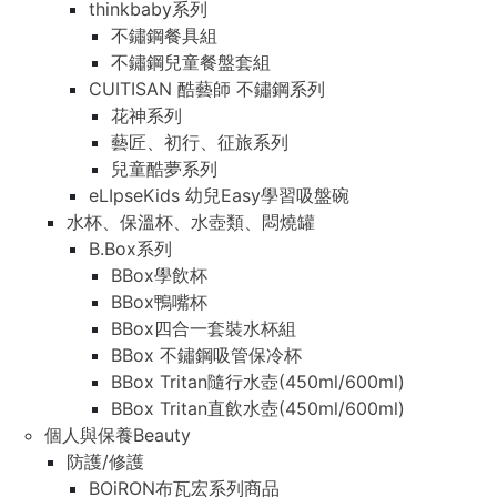
thinkbaby系列
不鏽鋼餐具組
不鏽鋼兒童餐盤套組
CUITISAN 酷藝師 不鏽鋼系列
花神系列
藝匠、初行、征旅系列
兒童酷夢系列
eLIpseKids 幼兒Easy學習吸盤碗
水杯、保溫杯、水壺類、悶燒罐
B.Box系列
BBox學飲杯
BBox鴨嘴杯
BBox四合一套裝水杯組
BBox 不鏽鋼吸管保冷杯
BBox Tritan隨行水壺(450ml/600ml)
BBox Tritan直飲水壺(450ml/600ml)
個人與保養Beauty
防護/修護
BOiRON布瓦宏系列商品