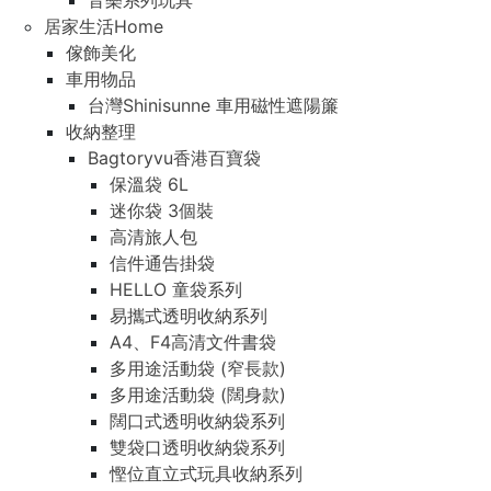
音樂系列玩具
居家生活Home
傢飾美化
車用物品
台灣Shinisunne 車用磁性遮陽簾
收納整理
Bagtoryvu香港百寶袋
保溫袋 6L
迷你袋 3個裝
高清旅人包
信件通告掛袋
HELLO 童袋系列
易攜式透明收納系列
A4、F4高清文件書袋
多用途活動袋 (窄長款)
多用途活動袋 (闊身款)
闊口式透明收納袋系列
雙袋口透明收納袋系列
慳位直立式玩具收納系列