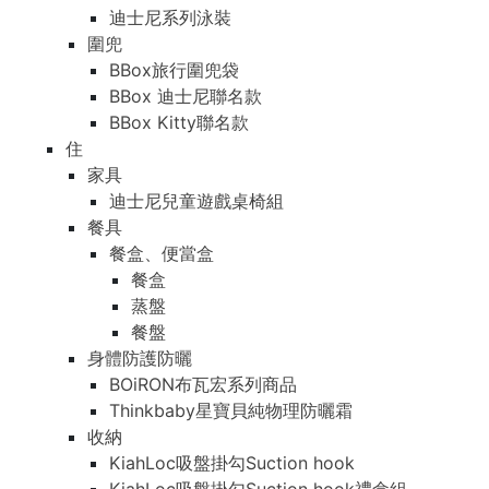
迪士尼系列泳裝
圍兜
BBox旅行圍兜袋
BBox 迪士尼聯名款
BBox Kitty聯名款
住
家具
迪士尼兒童遊戲桌椅組
餐具
餐盒、便當盒
餐盒
蒸盤
餐盤
身體防護防曬
BOiRON布瓦宏系列商品
Thinkbaby星寶貝純物理防曬霜
收納
KiahLoc吸盤掛勾Suction hook