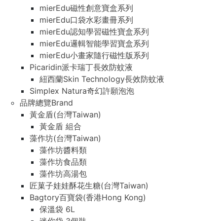
mierEdu磁性創意寶盒系列
mierEdu口袋水彩畫冊系列
mierEdu認知學習磁性寶盒系列
mierEdu邏輯智能學習寶盒系列
mierEdu小畫家隨行磁性版系列
Picaridin派卡瑞丁長效防蚊液
紐西蘭Skin Technology長效防蚊液
Simplex Natura奇幻許願泡泡
品牌總覽Brand
黃金盾(台灣Taiwan)
黃金盾 組合
藻作坊(台灣Taiwan)
藻作坊醬料類
藻作坊食品類
藻作坊高湯包
匠菓子娃娃酥花生糖(台灣Taiwan)
Bagtory百寶袋(香港Hong Kong)
保溫袋 6L