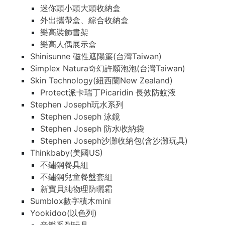
迷你頭小頭大頭收納盒
外出攜帶盒、綜合收納盒
樂高裝飾書架
樂高人偶展示盒
Shinisunne 磁性遮陽簾(台灣Taiwan)
Simplex Natura奇幻許願泡泡(台灣Taiwan)
Skin Technology(紐西蘭New Zealand)
Protect派卡瑞丁Picaridin 長效防蚊液
Stephen Joseph玩水系列
Stephen Joseph 泳鏡
Stephen Joseph 防水收納袋
Stephen Joseph沙灘收納包(含沙灘玩具)
Thinkbaby(美國US)
不鏽鋼餐具組
不鏽鋼兒童餐盤套組
新寶貝純物理防曬霜
Sumblox數字積木mini
Yookidoo(以色列)