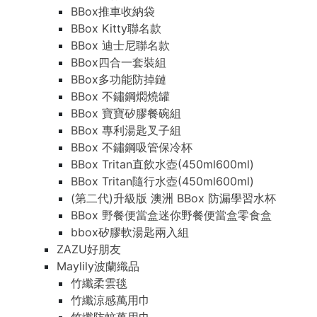
BBox推車收納袋
BBox Kitty聯名款
BBox 迪士尼聯名款
BBox四合一套裝組
BBox多功能防掉鏈
BBox 不鏽鋼燜燒罐
BBox 寶寶矽膠餐碗組
BBox 專利湯匙叉子組
BBox 不鏽鋼吸管保冷杯
BBox Tritan直飲水壺(450ml600ml)
BBox Tritan隨行水壺(450ml600ml)
(第二代)升級版 澳洲 BBox 防漏學習水杯
BBox 野餐便當盒迷你野餐便當盒零食盒
bbox矽膠軟湯匙兩入組
ZAZU好朋友
Maylily波蘭織品
竹纖柔雲毯
竹纖涼感萬用巾