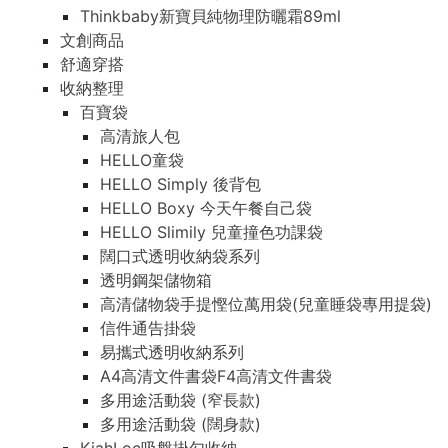
Thinkbaby新寶貝純物理防曬霜89ml
文創商品
舒適穿搭
收納整理
百寶袋
高清旅人包
HELLO童袋
HELLO Simply 後背包
HELLO Boxy 今天午餐自己袋
HELLO Slimily 兒童撞色功課袋
闊口式透明收納袋系列
透明鋼架儲物箱
高清儲物袋手提慳位萬用袋(兒童睡袋專用提袋)
信件通告掛袋
易攜式透明收納系列
A4高清文件書袋F4高清文件書袋
多用途活動袋 (窄長款)
多用途活動袋 (闊身款)