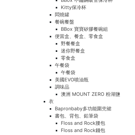
BBox 不鏽鋼吸管保冷杯
Kitty保冷杯
悶燒罐
餐碗餐盤
BBox 寶寶矽膠餐碗組
便當盒、餐盒、零食盒
野餐餐盒
迷你野餐盒
零食盒
午餐袋
午餐袋
美國EVO噴油瓶
調味品
澳洲 MOUNT ZERO 粉湖鹽
衣
Bapronbaby多功能圍兜裙
書包、背包、鉛筆袋
Floss and Rock腰包
Floss and Rock錢包