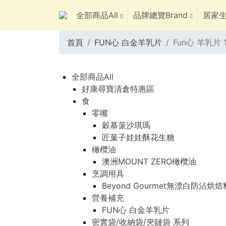
全部商品All
品牌總覽Brand
居家生
首頁
FUN心 白金羊乳片
Fun心 羊乳片 
全部商品All
好康尋寶清倉特惠區
食
零嘴
穀慕蒎沙琪瑪
匠菓子娃娃酥花生糖
橄欖油
澳洲MOUNT ZERO橄欖油
烹調用具
Beyond Gourmet無漂白防沾烘
營養補充
FUN心 白金羊乳片
密實袋/收納袋/夾鏈袋 系列