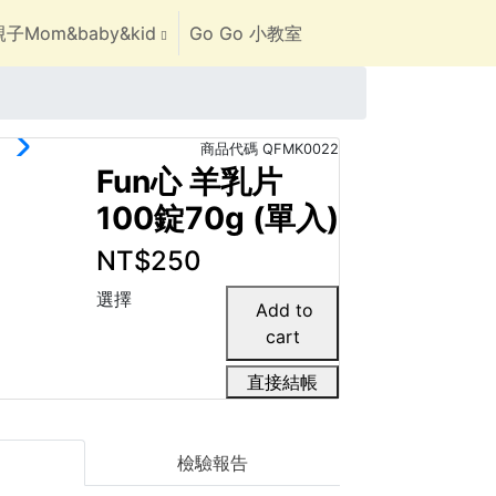
子Mom&baby&kid
Go Go 小教室
商品代碼
QFMK0022
Fun心 羊乳片
100錠70g (單入)
NT$250
選擇
直接結帳
檢驗報告