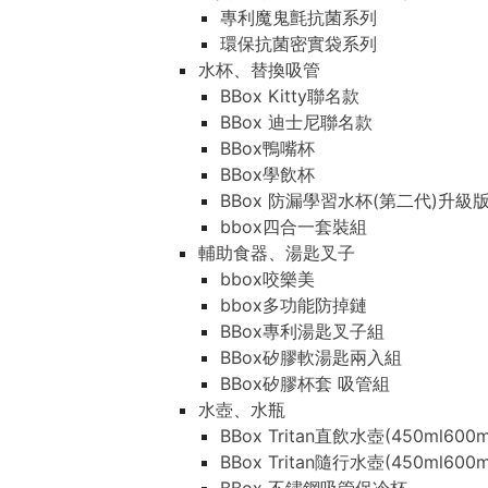
專利魔鬼氈抗菌系列
環保抗菌密實袋系列
水杯、替換吸管
BBox Kitty聯名款
BBox 迪士尼聯名款
BBox鴨嘴杯
BBox學飲杯
BBox 防漏學習水杯(第二代)升級
bbox四合一套裝組
輔助食器、湯匙叉子
bbox咬樂美
bbox多功能防掉鏈
BBox專利湯匙叉子組
BBox矽膠軟湯匙兩入組
BBox矽膠杯套 吸管組
水壺、水瓶
BBox Tritan直飲水壺(450ml600m
BBox Tritan隨行水壺(450ml600m