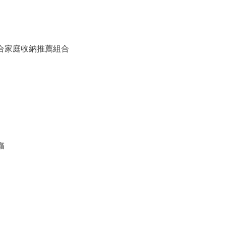
備組合家庭收納推薦組合
霜