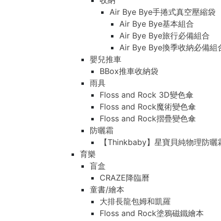
收納
Air Bye Bye手捲式真空壓縮袋
Air Bye Bye基本組合
Air Bye Bye旅行必備組合
Air Bye Bye換季收納必
嬰兒推車
BBox推車收納袋
雨具
Floss and Rock 3D變色傘
Floss and Rock魔術變色傘
Floss and Rock摺疊變色傘
防曬霜
【Thinkbaby】星寶貝純物理防曬
育樂
盲盒
CRAZE降臨曆
童書/繪本
大排長龍包姆和凱羅
Floss and Rock塗鴉磁鐵繪本