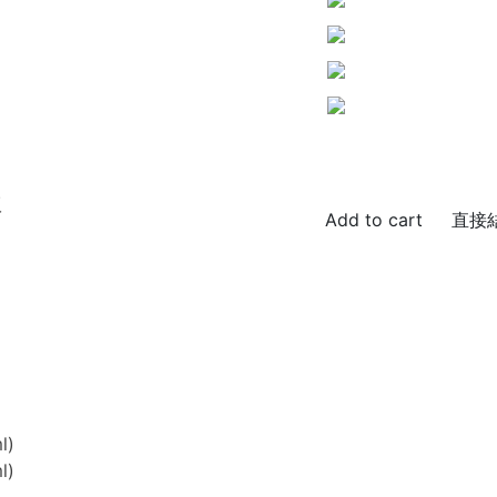
版
直接
l)
l)