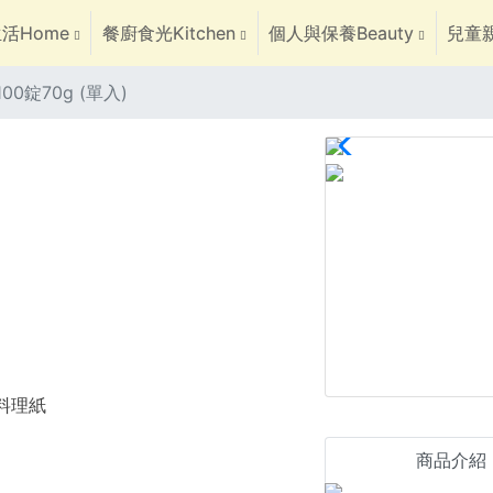
活Home
餐廚食光Kitchen
個人與保養Beauty
兒童親
100錠70g (單入)
焙料理紙
商品介紹