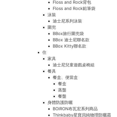
Floss and Rock背包
Floss and Rock鉛筆袋
泳裝
迪士尼系列泳裝
圍兜
BBox旅行圍兜袋
BBox 迪士尼聯名款
BBox Kitty聯名款
住
家具
迪士尼兒童遊戲桌椅組
餐具
餐盒、便當盒
餐盒
蒸盤
餐盤
身體防護防曬
BOiRON布瓦宏系列商品
Thinkbaby星寶貝純物理防曬霜