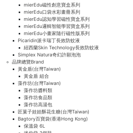
mierEdu磁性創意寶盒系列
mierEdu口袋水彩畫冊系列
mierEdu認知學習磁性寶盒系列
mierEdu邏輯智能學習寶盒系列
mierEdu小畫家隨行磁性版系列
Picaridin派卡瑞丁長效防蚊液
紐西蘭Skin Technology長效防蚊液
Simplex Natura奇幻許願泡泡
品牌總覽Brand
黃金盾(台灣Taiwan)
黃金盾 組合
藻作坊(台灣Taiwan)
藻作坊醬料類
藻作坊食品類
藻作坊高湯包
匠菓子娃娃酥花生糖(台灣Taiwan)
Bagtory百寶袋(香港Hong Kong)
保溫袋 6L