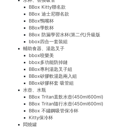
水杯、替換吸管
BBox Kitty聯名款
BBox 迪士尼聯名款
BBox鴨嘴杯
BBox學飲杯
BBox 防漏學習水杯(第二代)升級版
bbox四合一套裝組
輔助食器、湯匙叉子
bbox咬樂美
bbox多功能防掉鏈
BBox專利湯匙叉子組
BBox矽膠軟湯匙兩入組
BBox矽膠杯套 吸管組
水壺、水瓶
BBox Tritan直飲水壺(450ml600ml)
BBox Tritan隨行水壺(450ml600ml)
BBox 不鏽鋼吸管保冷杯
Kitty保冷杯
悶燒罐