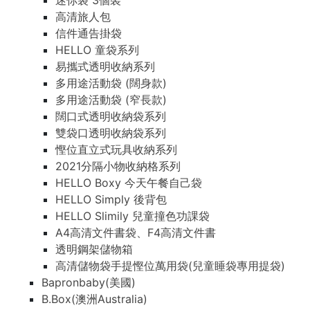
迷你袋 3個裝
高清旅人包
信件通告掛袋
HELLO 童袋系列
易攜式透明收納系列
多用途活動袋 (闊身款)
多用途活動袋 (窄長款)
闊口式透明收納袋系列
雙袋口透明收納袋系列
慳位直立式玩具收納系列
2021分隔小物收納格系列
HELLO Boxy 今天午餐自己袋
HELLO Simply 後背包
HELLO Slimily 兒童撞色功課袋
A4高清文件書袋、F4高清文件書
透明鋼架儲物箱
高清儲物袋手提慳位萬用袋(兒童睡袋專用提袋)
Bapronbaby(美國)
B.Box(澳洲Australia)