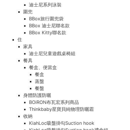
迪士尼系列泳裝
圍兜
BBox旅行圍兜袋
BBox 迪士尼聯名款
BBox Kitty聯名款
住
家具
迪士尼兒童遊戲桌椅組
餐具
餐盒、便當盒
餐盒
蒸盤
餐盤
身體防護防曬
BOiRON布瓦宏系列商品
Thinkbaby星寶貝純物理防曬霜
收納
KiahLoc吸盤掛勾Suction hook