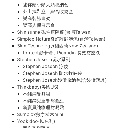
迷你頭小頭大頭收納盒
外出攜帶盒、綜合收納盒
樂高裝飾書架
樂高人偶展示盒
Shinisunne 磁性遮陽簾(台灣Taiwan)
Simplex Natura奇幻許願泡泡(台灣Taiwan)
Skin Technology(紐西蘭New Zealand)
Protect派卡瑞丁Picaridin 長效防蚊液
Stephen Joseph玩水系列
Stephen Joseph 泳鏡
Stephen Joseph 防水收納袋
Stephen Joseph沙灘收納包(含沙灘玩具)
Thinkbaby(美國US)
不鏽鋼餐具組
不鏽鋼兒童餐盤套組
新寶貝純物理防曬霜
Sumblox數字積木mini
Yookidoo(以色列)