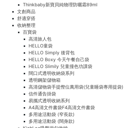
Thinkbaby新寶貝純物理防曬霜89ml
文創商品
舒適穿搭
收納整理
百寶袋
高清旅人包
HELLO童袋
HELLO Simply 後背包
HELLO Boxy 今天午餐自己袋
HELLO Slimily 兒童撞色功課袋
闊口式透明收納袋系列
透明鋼架儲物箱
高清儲物袋手提慳位萬用袋(兒童睡袋專用提袋)
信件通告掛袋
易攜式透明收納系列
A4高清文件書袋F4高清文件書袋
多用途活動袋 (窄長款)
多用途活動袋 (闊身款)