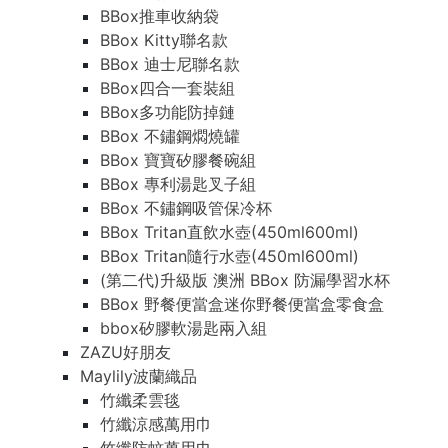
BBox推車收納袋
BBox Kitty聯名款
BBox 迪士尼聯名款
BBox四合一套裝組
BBox多功能防掉鏈
BBox 不鏽鋼燜燒罐
BBox 寶寶矽膠餐碗組
BBox 專利湯匙叉子組
BBox 不鏽鋼吸管保冷杯
BBox Tritan直飲水壺(450ml600ml)
BBox Tritan隨行水壺(450ml600ml)
(第二代)升級版 澳洲 BBox 防漏學習水杯
BBox 野餐便當盒迷你野餐便當盒零食盒
bbox矽膠軟湯匙兩入組
ZAZU好朋友
Maylily波蘭織品
竹纖柔雲毯
竹纖涼感萬用巾