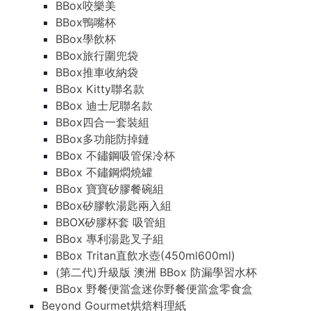
BBox咬樂美
BBox鴨嘴杯
BBox學飲杯
BBox旅行圍兜袋
BBox推車收納袋
BBox Kitty聯名款
BBox 迪士尼聯名款
BBox四合一套裝組
BBox多功能防掉鏈
BBox 不鏽鋼吸管保冷杯
BBox 不鏽鋼燜燒罐
BBox 寶寶矽膠餐碗組
BBox矽膠軟湯匙兩入組
BBOX矽膠杯套 吸管組
BBox 專利湯匙叉子組
BBox Tritan直飲水壺(450ml600ml)
(第二代)升級版 澳洲 BBox 防漏學習水杯
BBox 野餐便當盒迷你野餐便當盒零食盒
Beyond Gourmet烘焙料理紙