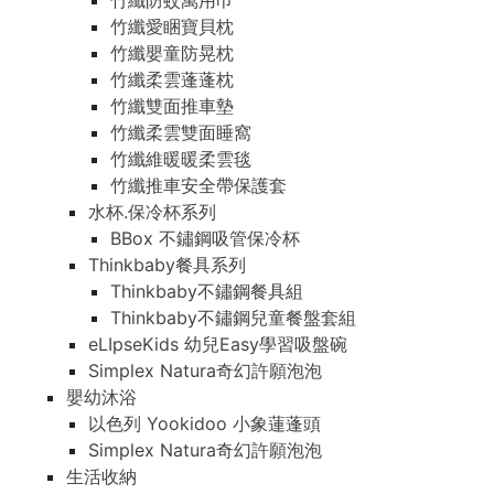
竹纖防蚊萬用巾
竹纖愛睏寶貝枕
竹纖嬰童防晃枕
竹纖柔雲蓬蓬枕
竹纖雙面推車墊
竹纖柔雲雙面睡窩
竹纖維暖暖柔雲毯
竹纖推車安全帶保護套
水杯.保冷杯系列
BBox 不鏽鋼吸管保冷杯
Thinkbaby餐具系列
Thinkbaby不鏽鋼餐具組
Thinkbaby不鏽鋼兒童餐盤套組
eLIpseKids 幼兒Easy學習吸盤碗
Simplex Natura奇幻許願泡泡
嬰幼沐浴
以色列 Yookidoo 小象蓮蓬頭
Simplex Natura奇幻許願泡泡
生活收納