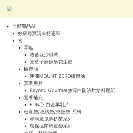
全部商品All
好康尋寶清倉特惠區
食
零嘴
穀慕蒎沙琪瑪
匠菓子娃娃酥花生糖
橄欖油
澳洲MOUNT ZERO橄欖油
烹調用具
Beyond Gourmet無漂白防沾烘焙料理紙
營養補充
FUN心 白金羊乳片
密實袋/收納袋/夾鏈袋 系列
專利魔鬼氈抗菌系列
環保抗菌密實袋系列