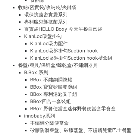
食品類
收納/密實袋/收納袋/夾鏈袋
環保抗菌密實袋系列
專利魔鬼氈抗菌系列
百寶袋HELLO Boxy 今天午餐自己袋
KiahLoc吸盤掛勾
KiahLoc吸力配件
KiahLoc吸盤掛勾Suction hook
KiahLoc吸盤掛勾Suction hook禮盒組
餐盤/餐具/保鮮盒/晾乾盒/不鏽鋼器具
B.Box 系列
BBox 不鏽鋼燜燒罐
BBox 寶寶矽膠餐碗組
BBox 專利湯匙叉子組
BBox四合一套裝組
BBox 野餐便當盒迷你野餐便當盒零食盒
innobaby系列
不鏽鋼分隔便當盒
矽膠防滑餐盤、矽膠蒸盤、不鏽鋼兒童巴士餐盤