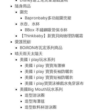
Disney迪士尼兒童遊戲桌椅
隨身用品
圍兜
Bapronbaby多功能圍兜裙
水壺、水杯
BBox 不鏽鋼吸管保冷杯
【Thinkbaby】新寶貝純物理防曬霜
愛護照顧
BOiRON布瓦宏系列商品
晴天雨天太陽天
美國 i play玩水系列
美國 i play 寶寶海灘褲
美國 i play 寶寶長袖防曬衣
美國 i play 寶寶短袖防曬衣
美國 i play寶寶泳褲戲水免穿尿布
美國Big Mouth玩水系列
造型游泳圈
造型海灘毯
造型飲料杯游泳圈