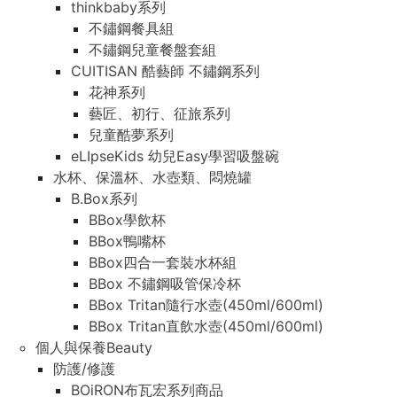
thinkbaby系列
不鏽鋼餐具組
不鏽鋼兒童餐盤套組
CUITISAN 酷藝師 不鏽鋼系列
花神系列
藝匠、初行、征旅系列
兒童酷夢系列
eLIpseKids 幼兒Easy學習吸盤碗
水杯、保溫杯、水壺類、悶燒罐
B.Box系列
BBox學飲杯
BBox鴨嘴杯
BBox四合一套裝水杯組
BBox 不鏽鋼吸管保冷杯
BBox Tritan隨行水壺(450ml/600ml)
BBox Tritan直飲水壺(450ml/600ml)
個人與保養Beauty
防護/修護
BOiRON布瓦宏系列商品