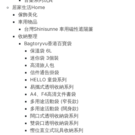
音樂系列玩具
居家生活Home
傢飾美化
車用物品
台灣Shinisunne 車用磁性遮陽簾
收納整理
Bagtoryvu香港百寶袋
保溫袋 6L
迷你袋 3個裝
高清旅人包
信件通告掛袋
HELLO 童袋系列
易攜式透明收納系列
A4、F4高清文件書袋
多用途活動袋 (窄長款)
多用途活動袋 (闊身款)
闊口式透明收納袋系列
雙袋口透明收納袋系列
慳位直立式玩具收納系列