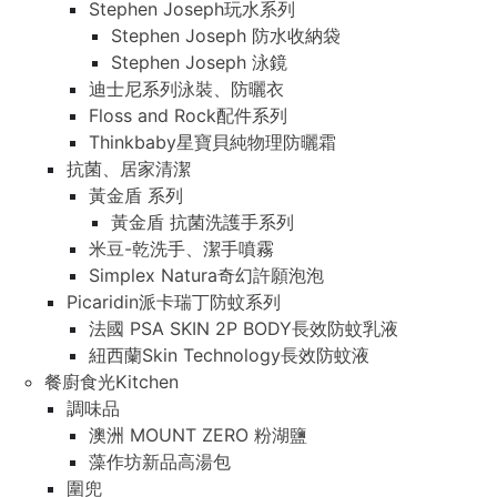
Stephen Joseph玩水系列
Stephen Joseph 防水收納袋
Stephen Joseph 泳鏡
迪士尼系列泳裝、防曬衣
Floss and Rock配件系列
Thinkbaby星寶貝純物理防曬霜
抗菌、居家清潔
黃金盾 系列
黃金盾 抗菌洗護手系列
米豆-乾洗手、潔手噴霧
Simplex Natura奇幻許願泡泡
Picaridin派卡瑞丁防蚊系列
法國 PSA SKIN 2P BODY長效防蚊乳液
紐西蘭Skin Technology長效防蚊液
餐廚食光Kitchen
調味品
澳洲 MOUNT ZERO 粉湖鹽
藻作坊新品高湯包
圍兜