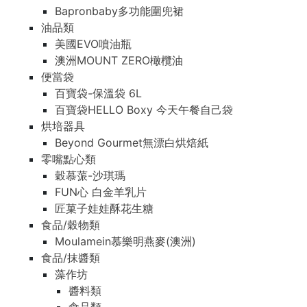
Bapronbaby多功能圍兜裙
油品類
美國EVO噴油瓶
澳洲MOUNT ZERO橄欖油
便當袋
百寶袋-保溫袋 6L
百寶袋HELLO Boxy 今天午餐自己袋
烘培器具
Beyond Gourmet無漂白烘焙紙
零嘴點心類
穀慕蒎-沙琪瑪
FUN心 白金羊乳片
匠菓子娃娃酥花生糖
食品/穀物類
Moulamein慕樂明燕麥(澳洲)
食品/抹醬類
藻作坊
醬料類