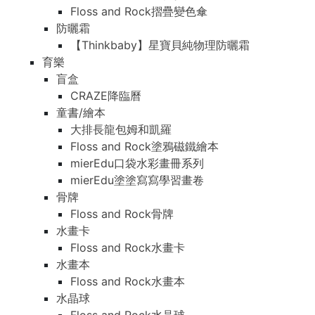
Floss and Rock摺疊變色傘
防曬霜
【Thinkbaby】星寶貝純物理防曬霜
育樂
盲盒
CRAZE降臨曆
童書/繪本
大排長龍包姆和凱羅
Floss and Rock塗鴉磁鐵繪本
mierEdu口袋水彩畫冊系列
mierEdu塗塗寫寫學習畫卷
骨牌
Floss and Rock骨牌
水畫卡
Floss and Rock水畫卡
水畫本
Floss and Rock水畫本
水晶球