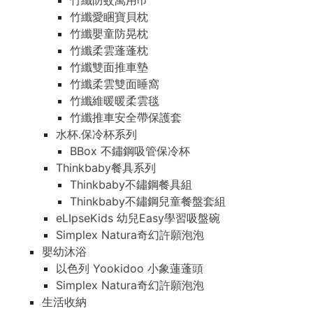
竹纖防蚊萬用巾
竹纖愛睏寶貝枕
竹纖嬰童防晃枕
竹纖柔雲蓬蓬枕
竹纖雙面推車墊
竹纖柔雲雙面睡窩
竹纖維暖暖柔雲毯
竹纖推車安全帶保護套
水杯.保冷杯系列
BBox 不鏽鋼吸管保冷杯
Thinkbaby餐具系列
Thinkbaby不鏽鋼餐具組
Thinkbaby不鏽鋼兒童餐盤套組
eLIpseKids 幼兒Easy學習吸盤碗
Simplex Natura奇幻許願泡泡
嬰幼沐浴
以色列 Yookidoo 小象蓮蓬頭
Simplex Natura奇幻許願泡泡
生活收納