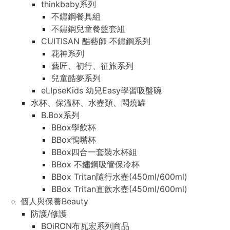
thinkbaby系列
不鏽鋼餐具組
不鏽鋼兒童餐盤套組
CUITISAN 酷藝師 不鏽鋼系列
花神系列
藝匠、初行、征旅系列
兒童酷夢系列
eLIpseKids 幼兒Easy學習吸盤碗
水杯、保溫杯、水壺類、悶燒罐
B.Box系列
BBox學飲杯
BBox鴨嘴杯
BBox四合一套裝水杯組
BBox 不鏽鋼吸管保冷杯
BBox Tritan隨行水壺(450ml/600ml)
BBox Tritan直飲水壺(450ml/600ml)
個人與保養Beauty
防護/修護
BOiRON布瓦宏系列商品