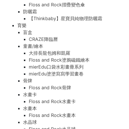
Floss and Rock摺疊變色傘
防曬霜
【Thinkbaby】星寶貝純物理防曬霜
育樂
盲盒
CRAZE降臨曆
童書/繪本
大排長龍包姆和凱羅
Floss and Rock塗鴉磁鐵繪本
mierEdu口袋水彩畫冊系列
mierEdu塗塗寫寫學習畫卷
骨牌
Floss and Rock骨牌
水畫卡
Floss and Rock水畫卡
水畫本
Floss and Rock水畫本
水晶球