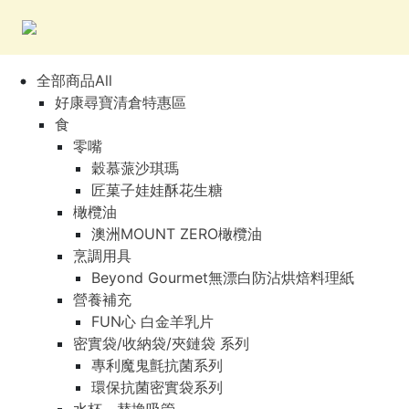
全部商品All
好康尋寶清倉特惠區
食
零嘴
穀慕蒎沙琪瑪
匠菓子娃娃酥花生糖
橄欖油
澳洲MOUNT ZERO橄欖油
烹調用具
Beyond Gourmet無漂白防沾烘焙料理紙
營養補充
FUN心 白金羊乳片
密實袋/收納袋/夾鏈袋 系列
專利魔鬼氈抗菌系列
環保抗菌密實袋系列