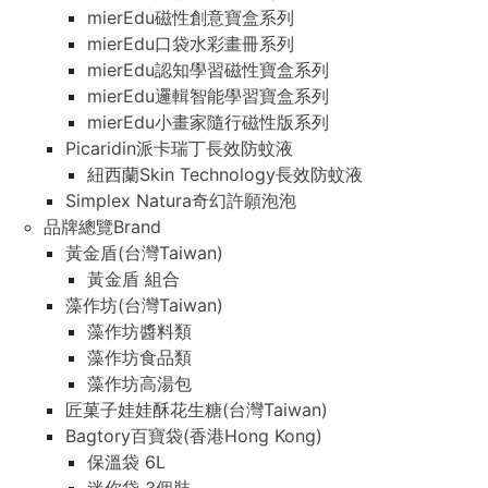
mierEdu磁性創意寶盒系列
mierEdu口袋水彩畫冊系列
mierEdu認知學習磁性寶盒系列
mierEdu邏輯智能學習寶盒系列
mierEdu小畫家隨行磁性版系列
Picaridin派卡瑞丁長效防蚊液
紐西蘭Skin Technology長效防蚊液
Simplex Natura奇幻許願泡泡
品牌總覽Brand
黃金盾(台灣Taiwan)
黃金盾 組合
藻作坊(台灣Taiwan)
藻作坊醬料類
藻作坊食品類
藻作坊高湯包
匠菓子娃娃酥花生糖(台灣Taiwan)
Bagtory百寶袋(香港Hong Kong)
保溫袋 6L