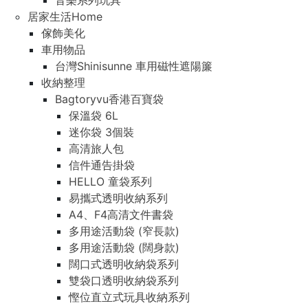
音樂系列玩具
居家生活Home
傢飾美化
車用物品
台灣Shinisunne 車用磁性遮陽簾
收納整理
Bagtoryvu香港百寶袋
保溫袋 6L
迷你袋 3個裝
高清旅人包
信件通告掛袋
HELLO 童袋系列
易攜式透明收納系列
A4、F4高清文件書袋
多用途活動袋 (窄長款)
多用途活動袋 (闊身款)
闊口式透明收納袋系列
雙袋口透明收納袋系列
慳位直立式玩具收納系列