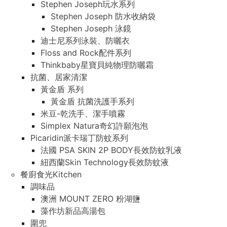
Stephen Joseph玩水系列
Stephen Joseph 防水收納袋
Stephen Joseph 泳鏡
迪士尼系列泳裝、防曬衣
Floss and Rock配件系列
Thinkbaby星寶貝純物理防曬霜
抗菌、居家清潔
黃金盾 系列
黃金盾 抗菌洗護手系列
米豆-乾洗手、潔手噴霧
Simplex Natura奇幻許願泡泡
Picaridin派卡瑞丁防蚊系列
法國 PSA SKIN 2P BODY長效防蚊乳液
紐西蘭Skin Technology長效防蚊液
餐廚食光Kitchen
調味品
澳洲 MOUNT ZERO 粉湖鹽
藻作坊新品高湯包
圍兜