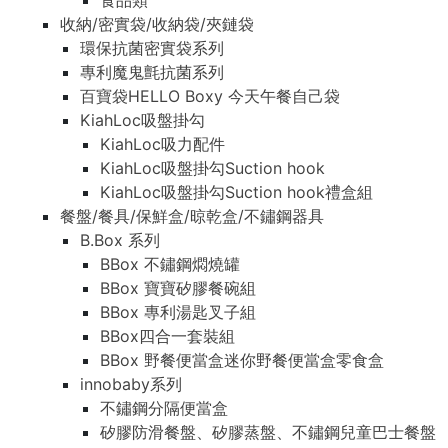
食品類
收納/密實袋/收納袋/夾鏈袋
環保抗菌密實袋系列
專利魔鬼氈抗菌系列
百寶袋HELLO Boxy 今天午餐自己袋
KiahLoc吸盤掛勾
KiahLoc吸力配件
KiahLoc吸盤掛勾Suction hook
KiahLoc吸盤掛勾Suction hook禮盒組
餐盤/餐具/保鮮盒/晾乾盒/不鏽鋼器具
B.Box 系列
BBox 不鏽鋼燜燒罐
BBox 寶寶矽膠餐碗組
BBox 專利湯匙叉子組
BBox四合一套裝組
BBox 野餐便當盒迷你野餐便當盒零食盒
innobaby系列
不鏽鋼分隔便當盒
矽膠防滑餐盤、矽膠蒸盤、不鏽鋼兒童巴士餐盤