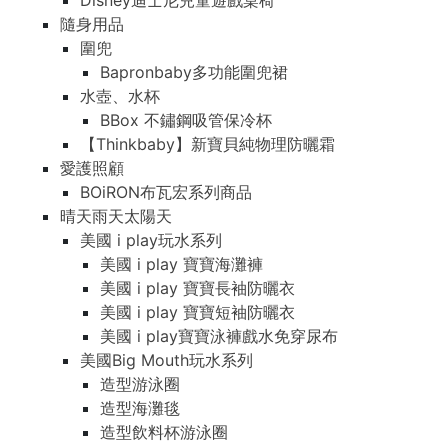
Disney迪士尼兒童遊戲桌椅
隨身用品
圍兜
Bapronbaby多功能圍兜裙
水壺、水杯
BBox 不鏽鋼吸管保冷杯
【Thinkbaby】新寶貝純物理防曬霜
愛護照顧
BOiRON布瓦宏系列商品
晴天雨天太陽天
美國 i play玩水系列
美國 i play 寶寶海灘褲
美國 i play 寶寶長袖防曬衣
美國 i play 寶寶短袖防曬衣
美國 i play寶寶泳褲戲水免穿尿布
美國Big Mouth玩水系列
造型游泳圈
造型海灘毯
造型飲料杯游泳圈