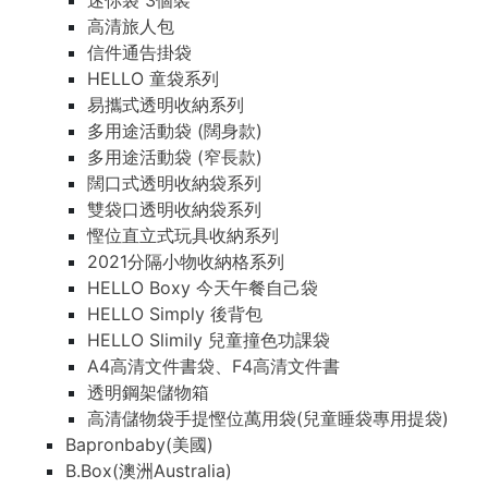
迷你袋 3個裝
高清旅人包
信件通告掛袋
HELLO 童袋系列
易攜式透明收納系列
多用途活動袋 (闊身款)
多用途活動袋 (窄長款)
闊口式透明收納袋系列
雙袋口透明收納袋系列
慳位直立式玩具收納系列
2021分隔小物收納格系列
HELLO Boxy 今天午餐自己袋
HELLO Simply 後背包
HELLO Slimily 兒童撞色功課袋
A4高清文件書袋、F4高清文件書
透明鋼架儲物箱
高清儲物袋手提慳位萬用袋(兒童睡袋專用提袋)
Bapronbaby(美國)
B.Box(澳洲Australia)