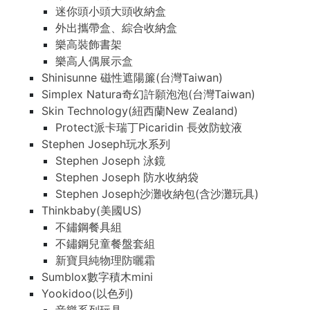
迷你頭小頭大頭收納盒
外出攜帶盒、綜合收納盒
樂高裝飾書架
樂高人偶展示盒
Shinisunne 磁性遮陽簾(台灣Taiwan)
Simplex Natura奇幻許願泡泡(台灣Taiwan)
Skin Technology(紐西蘭New Zealand)
Protect派卡瑞丁Picaridin 長效防蚊液
Stephen Joseph玩水系列
Stephen Joseph 泳鏡
Stephen Joseph 防水收納袋
Stephen Joseph沙灘收納包(含沙灘玩具)
Thinkbaby(美國US)
不鏽鋼餐具組
不鏽鋼兒童餐盤套組
新寶貝純物理防曬霜
Sumblox數字積木mini
Yookidoo(以色列)