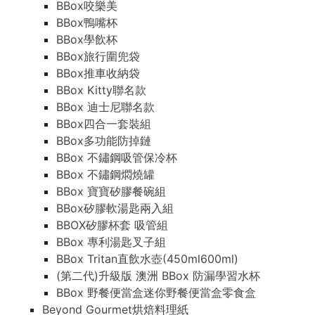
BBox咬樂美
BBox鴨嘴杯
BBox學飲杯
BBox旅行圍兜袋
BBox推車收納袋
BBox Kitty聯名款
BBox 迪士尼聯名款
BBox四合一套裝組
BBox多功能防掉鏈
BBox 不鏽鋼吸管保冷杯
BBox 不鏽鋼燜燒罐
BBox 寶寶矽膠餐碗組
BBox矽膠軟湯匙兩入組
BBOX矽膠杯套 吸管組
BBox 專利湯匙叉子組
BBox Tritan直飲水壺(450ml600ml)
(第二代)升級版 澳洲 BBox 防漏學習水杯
BBox 野餐便當盒迷你野餐便當盒零食盒
Beyond Gourmet烘焙料理紙