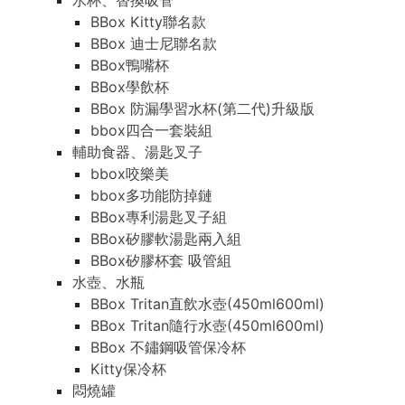
水杯、替換吸管
BBox Kitty聯名款
BBox 迪士尼聯名款
BBox鴨嘴杯
BBox學飲杯
BBox 防漏學習水杯(第二代)升級版
bbox四合一套裝組
輔助食器、湯匙叉子
bbox咬樂美
bbox多功能防掉鏈
BBox專利湯匙叉子組
BBox矽膠軟湯匙兩入組
BBox矽膠杯套 吸管組
水壺、水瓶
BBox Tritan直飲水壺(450ml600ml)
BBox Tritan隨行水壺(450ml600ml)
BBox 不鏽鋼吸管保冷杯
Kitty保冷杯
悶燒罐