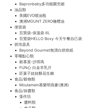
Bapronbaby多功能圍兜裙
油品類
美國EVO噴油瓶
澳洲MOUNT ZERO橄欖油
便當袋
百寶袋-保溫袋 6L
百寶袋HELLO Boxy 今天午餐自己袋
烘培器具
Beyond Gourmet無漂白烘焙紙
零嘴點心類
穀慕蒎-沙琪瑪
FUN心 白金羊乳片
匠菓子娃娃酥花生糖
食品/穀物類
Moulamein慕樂明燕麥(澳洲)
食品/抹醬類
藻作坊
醬料類