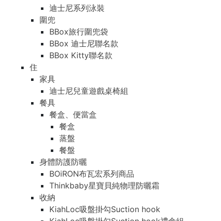
迪士尼系列泳裝
圍兜
BBox旅行圍兜袋
BBox 迪士尼聯名款
BBox Kitty聯名款
住
家具
迪士尼兒童遊戲桌椅組
餐具
餐盒、便當盒
餐盒
蒸盤
餐盤
身體防護防曬
BOiRON布瓦宏系列商品
Thinkbaby星寶貝純物理防曬霜
收納
KiahLoc吸盤掛勾Suction hook