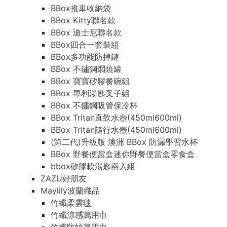
BBox推車收納袋
BBox Kitty聯名款
BBox 迪士尼聯名款
BBox四合一套裝組
BBox多功能防掉鏈
BBox 不鏽鋼燜燒罐
BBox 寶寶矽膠餐碗組
BBox 專利湯匙叉子組
BBox 不鏽鋼吸管保冷杯
BBox Tritan直飲水壺(450ml600ml)
BBox Tritan隨行水壺(450ml600ml)
(第二代)升級版 澳洲 BBox 防漏學習水杯
BBox 野餐便當盒迷你野餐便當盒零食盒
bbox矽膠軟湯匙兩入組
ZAZU好朋友
Maylily波蘭織品
竹纖柔雲毯
竹纖涼感萬用巾