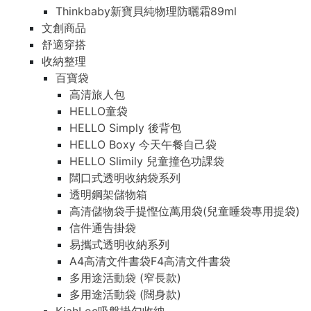
Thinkbaby新寶貝純物理防曬霜89ml
文創商品
舒適穿搭
收納整理
百寶袋
高清旅人包
HELLO童袋
HELLO Simply 後背包
HELLO Boxy 今天午餐自己袋
HELLO Slimily 兒童撞色功課袋
闊口式透明收納袋系列
透明鋼架儲物箱
高清儲物袋手提慳位萬用袋(兒童睡袋專用提袋)
信件通告掛袋
易攜式透明收納系列
A4高清文件書袋F4高清文件書袋
多用途活動袋 (窄長款)
多用途活動袋 (闊身款)