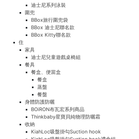
迪士尼系列泳裝
圍兜
BBox旅行圍兜袋
BBox 迪士尼聯名款
BBox Kitty聯名款
住
家具
迪士尼兒童遊戲桌椅組
餐具
餐盒、便當盒
餐盒
蒸盤
餐盤
身體防護防曬
BOiRON布瓦宏系列商品
Thinkbaby星寶貝純物理防曬霜
收納
KiahLoc吸盤掛勾Suction hook