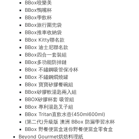
BBox咬樂美
BBox鴨嘴杯
BBox學飲杯
BBox旅行圍兜袋
BBox推車收納袋
BBox Kitty聯名款
BBox 迪士尼聯名款
BBox四合一套裝組
BBox多功能防掉鏈
BBox 不鏽鋼吸管保冷杯
BBox 不鏽鋼燜燒罐
BBox 寶寶矽膠餐碗組
BBox矽膠軟湯匙兩入組
BBOX矽膠杯套 吸管組
BBox 專利湯匙叉子組
BBox Tritan直飲水壺(450ml600ml)
(第二代)升級版 澳洲 BBox 防漏學習水杯
BBox 野餐便當盒迷你野餐便當盒零食盒
Beyond Gourmet烘焙料理紙