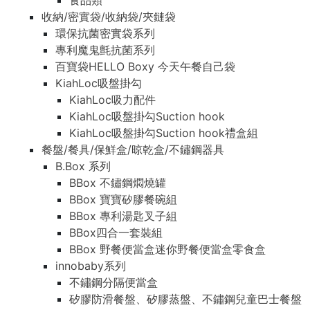
食品類
收納/密實袋/收納袋/夾鏈袋
環保抗菌密實袋系列
專利魔鬼氈抗菌系列
百寶袋HELLO Boxy 今天午餐自己袋
KiahLoc吸盤掛勾
KiahLoc吸力配件
KiahLoc吸盤掛勾Suction hook
KiahLoc吸盤掛勾Suction hook禮盒組
餐盤/餐具/保鮮盒/晾乾盒/不鏽鋼器具
B.Box 系列
BBox 不鏽鋼燜燒罐
BBox 寶寶矽膠餐碗組
BBox 專利湯匙叉子組
BBox四合一套裝組
BBox 野餐便當盒迷你野餐便當盒零食盒
innobaby系列
不鏽鋼分隔便當盒
矽膠防滑餐盤、矽膠蒸盤、不鏽鋼兒童巴士餐盤