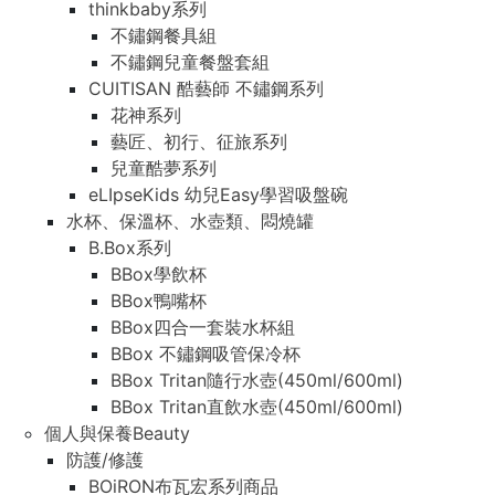
thinkbaby系列
不鏽鋼餐具組
不鏽鋼兒童餐盤套組
CUITISAN 酷藝師 不鏽鋼系列
花神系列
藝匠、初行、征旅系列
兒童酷夢系列
eLIpseKids 幼兒Easy學習吸盤碗
水杯、保溫杯、水壺類、悶燒罐
B.Box系列
BBox學飲杯
BBox鴨嘴杯
BBox四合一套裝水杯組
BBox 不鏽鋼吸管保冷杯
BBox Tritan隨行水壺(450ml/600ml)
BBox Tritan直飲水壺(450ml/600ml)
個人與保養Beauty
防護/修護
BOiRON布瓦宏系列商品