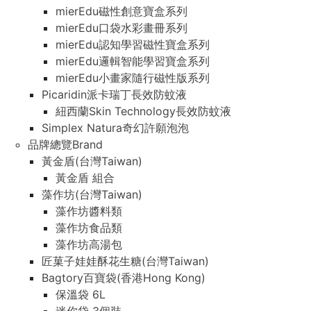
mierEdu磁性創意寶盒系列
mierEdu口袋水彩畫冊系列
mierEdu認知學習磁性寶盒系列
mierEdu邏輯智能學習寶盒系列
mierEdu小畫家隨行磁性版系列
Picaridin派卡瑞丁長效防蚊液
紐西蘭Skin Technology長效防蚊液
Simplex Natura奇幻許願泡泡
品牌總覽Brand
黃金盾(台灣Taiwan)
黃金盾 組合
藻作坊(台灣Taiwan)
藻作坊醬料類
藻作坊食品類
藻作坊高湯包
匠菓子娃娃酥花生糖(台灣Taiwan)
Bagtory百寶袋(香港Hong Kong)
保溫袋 6L