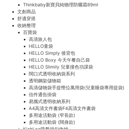
Thinkbaby新寶貝純物理防曬霜89ml
文創商品
舒適穿搭
收納整理
百寶袋
高清旅人包
HELLO童袋
HELLO Simply 後背包
HELLO Boxy 今天午餐自己袋
HELLO Slimily 兒童撞色功課袋
闊口式透明收納袋系列
透明鋼架儲物箱
高清儲物袋手提慳位萬用袋(兒童睡袋專用提袋)
信件通告掛袋
易攜式透明收納系列
A4高清文件書袋F4高清文件書袋
多用途活動袋 (窄長款)
多用途活動袋 (闊身款)