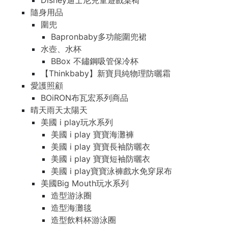
Disney迪士尼兒童遊戲桌椅
隨身用品
圍兜
Bapronbaby多功能圍兜裙
水壺、水杯
BBox 不鏽鋼吸管保冷杯
【Thinkbaby】新寶貝純物理防曬霜
愛護照顧
BOiRON布瓦宏系列商品
晴天雨天太陽天
美國 i play玩水系列
美國 i play 寶寶海灘褲
美國 i play 寶寶長袖防曬衣
美國 i play 寶寶短袖防曬衣
美國 i play寶寶泳褲戲水免穿尿布
美國Big Mouth玩水系列
造型游泳圈
造型海灘毯
造型飲料杯游泳圈