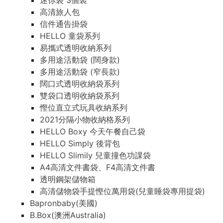
迷你袋 3個裝
高清旅人包
信件通告掛袋
HELLO 童袋系列
易攜式透明收納系列
多用途活動袋 (闊身款)
多用途活動袋 (窄長款)
闊口式透明收納袋系列
雙袋口透明收納袋系列
慳位直立式玩具收納系列
2021分隔小物收納格系列
HELLO Boxy 今天午餐自己袋
HELLO Simply 後背包
HELLO Slimily 兒童撞色功課袋
A4高清文件書袋、F4高清文件書
透明鋼架儲物箱
高清儲物袋手提慳位萬用袋(兒童睡袋專用提袋)
Bapronbaby(美國)
B.Box(澳洲Australia)