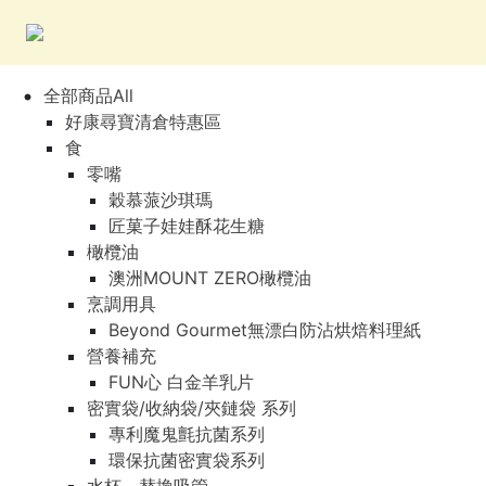
全部商品All
好康尋寶清倉特惠區
食
零嘴
穀慕蒎沙琪瑪
匠菓子娃娃酥花生糖
橄欖油
澳洲MOUNT ZERO橄欖油
烹調用具
Beyond Gourmet無漂白防沾烘焙料理紙
營養補充
FUN心 白金羊乳片
密實袋/收納袋/夾鏈袋 系列
專利魔鬼氈抗菌系列
環保抗菌密實袋系列