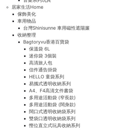
音樂系列玩具
居家生活Home
傢飾美化
車用物品
台灣Shinisunne 車用磁性遮陽簾
收納整理
Bagtoryvu香港百寶袋
保溫袋 6L
迷你袋 3個裝
高清旅人包
信件通告掛袋
HELLO 童袋系列
易攜式透明收納系列
A4、F4高清文件書袋
多用途活動袋 (窄長款)
多用途活動袋 (闊身款)
闊口式透明收納袋系列
雙袋口透明收納袋系列
慳位直立式玩具收納系列