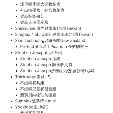
迷你頭小頭大頭收納盒
外出攜帶盒、綜合收納盒
樂高裝飾書架
樂高人偶展示盒
Shinisunne 磁性遮陽簾(台灣Taiwan)
Simplex Natura奇幻許願泡泡(台灣Taiwan)
Skin Technology(紐西蘭New Zealand)
Protect派卡瑞丁Picaridin 長效防蚊液
Stephen Joseph玩水系列
Stephen Joseph 泳鏡
Stephen Joseph 防水收納袋
Stephen Joseph沙灘收納包(含沙灘玩具)
Thinkbaby(美國US)
不鏽鋼餐具組
不鏽鋼兒童餐盤套組
新寶貝純物理防曬霜
Sumblox數字積木mini
Yookidoo(以色列)