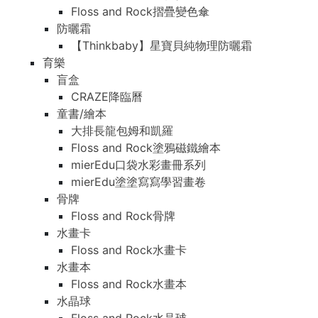
Floss and Rock摺疊變色傘
防曬霜
【Thinkbaby】星寶貝純物理防曬霜
育樂
盲盒
CRAZE降臨曆
童書/繪本
大排長龍包姆和凱羅
Floss and Rock塗鴉磁鐵繪本
mierEdu口袋水彩畫冊系列
mierEdu塗塗寫寫學習畫卷
骨牌
Floss and Rock骨牌
水畫卡
Floss and Rock水畫卡
水畫本
Floss and Rock水畫本
水晶球