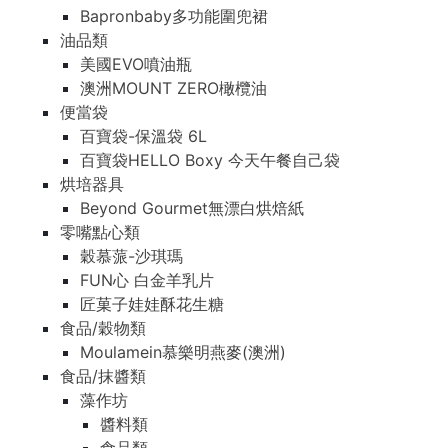
Bapronbaby多功能圍兜裙
油品類
美國EVO噴油瓶
澳洲MOUNT ZERO橄欖油
便當袋
百寶袋-保溫袋 6L
百寶袋HELLO Boxy 今天午餐自己袋
烘培器具
Beyond Gourmet無漂白烘焙紙
零嘴點心類
穀慕蒎-沙琪瑪
FUN心 白金羊乳片
匠菓子娃娃酥花生糖
食品/穀物類
Moulamein慕樂明燕麥(澳洲)
食品/抹醬類
藻作坊
醬料類