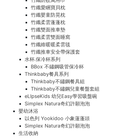
竹纖防蚊萬用巾
竹纖愛睏寶貝枕
竹纖嬰童防晃枕
竹纖柔雲蓬蓬枕
竹纖雙面推車墊
竹纖柔雲雙面睡窩
竹纖維暖暖柔雲毯
竹纖推車安全帶保護套
水杯.保冷杯系列
BBox 不鏽鋼吸管保冷杯
Thinkbaby餐具系列
Thinkbaby不鏽鋼餐具組
Thinkbaby不鏽鋼兒童餐盤套組
eLIpseKids 幼兒Easy學習吸盤碗
Simplex Natura奇幻許願泡泡
嬰幼沐浴
以色列 Yookidoo 小象蓮蓬頭
Simplex Natura奇幻許願泡泡
生活收納