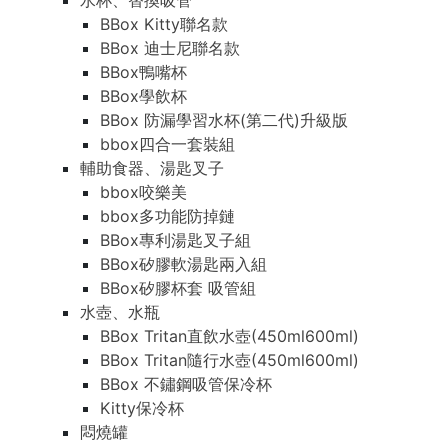
水杯、替換吸管
BBox Kitty聯名款
BBox 迪士尼聯名款
BBox鴨嘴杯
BBox學飲杯
BBox 防漏學習水杯(第二代)升級版
bbox四合一套裝組
輔助食器、湯匙叉子
bbox咬樂美
bbox多功能防掉鏈
BBox專利湯匙叉子組
BBox矽膠軟湯匙兩入組
BBox矽膠杯套 吸管組
水壺、水瓶
BBox Tritan直飲水壺(450ml600ml)
BBox Tritan隨行水壺(450ml600ml)
BBox 不鏽鋼吸管保冷杯
Kitty保冷杯
悶燒罐