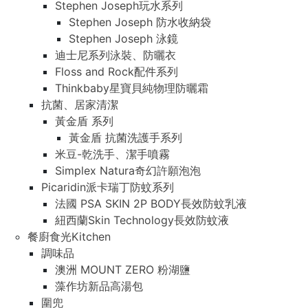
Stephen Joseph玩水系列
Stephen Joseph 防水收納袋
Stephen Joseph 泳鏡
迪士尼系列泳裝、防曬衣
Floss and Rock配件系列
Thinkbaby星寶貝純物理防曬霜
抗菌、居家清潔
黃金盾 系列
黃金盾 抗菌洗護手系列
米豆-乾洗手、潔手噴霧
Simplex Natura奇幻許願泡泡
Picaridin派卡瑞丁防蚊系列
法國 PSA SKIN 2P BODY長效防蚊乳液
紐西蘭Skin Technology長效防蚊液
餐廚食光Kitchen
調味品
澳洲 MOUNT ZERO 粉湖鹽
藻作坊新品高湯包
圍兜