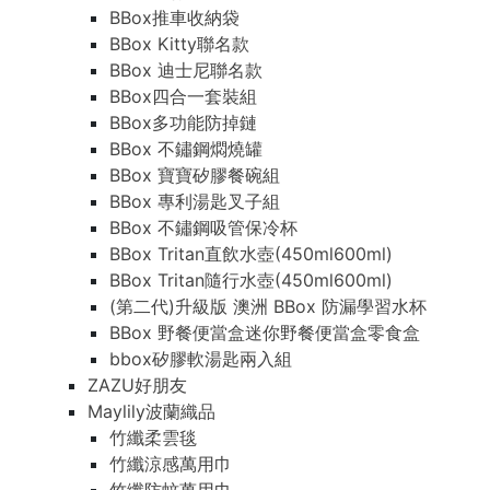
BBox推車收納袋
BBox Kitty聯名款
BBox 迪士尼聯名款
BBox四合一套裝組
BBox多功能防掉鏈
BBox 不鏽鋼燜燒罐
BBox 寶寶矽膠餐碗組
BBox 專利湯匙叉子組
BBox 不鏽鋼吸管保冷杯
BBox Tritan直飲水壺(450ml600ml)
BBox Tritan隨行水壺(450ml600ml)
(第二代)升級版 澳洲 BBox 防漏學習水杯
BBox 野餐便當盒迷你野餐便當盒零食盒
bbox矽膠軟湯匙兩入組
ZAZU好朋友
Maylily波蘭織品
竹纖柔雲毯
竹纖涼感萬用巾