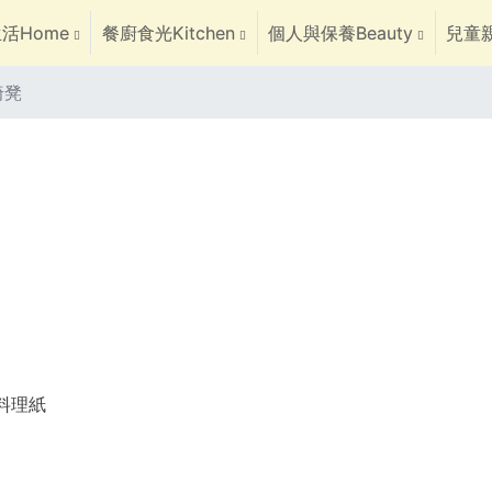
活Home
餐廚食光Kitchen
個人與保養Beauty
兒童親
椅凳
焙料理紙