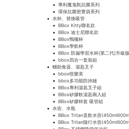
專利魔鬼氈抗菌系列
環保抗菌密實袋系列
水杯、替換吸管
BBox Kitty聯名款
BBox 迪士尼聯名款
BBox鴨嘴杯
BBox學飲杯
BBox 防漏學習水杯(第二代)升級
bbox四合一套裝組
輔助食器、湯匙叉子
bbox咬樂美
bbox多功能防掉鏈
BBox專利湯匙叉子組
BBox矽膠軟湯匙兩入組
BBox矽膠杯套 吸管組
水壺、水瓶
BBox Tritan直飲水壺(450ml600m
BBox Tritan隨行水壺(450ml600m