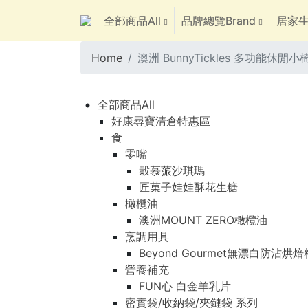
全部商品All
品牌總覽Brand
居家生
Home
澳洲 BunnyTickles 多功能休閒小
全部商品All
好康尋寶清倉特惠區
食
零嘴
穀慕蒎沙琪瑪
匠菓子娃娃酥花生糖
橄欖油
澳洲MOUNT ZERO橄欖油
烹調用具
Beyond Gourmet無漂白防沾烘
營養補充
FUN心 白金羊乳片
密實袋/收納袋/夾鏈袋 系列