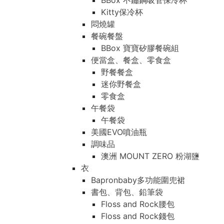
BBox 不鏽鋼吸管保冷杯
Kitty保冷杯
悶燒罐
餐碗餐盤
BBox 寶寶矽膠餐碗組
便當盒、餐盒、零食盒
野餐餐盒
迷你野餐盒
零食盒
午餐袋
午餐袋
美國EVO噴油瓶
調味品
澳洲 MOUNT ZERO 粉湖鹽
衣
Bapronbaby多功能圍兜裙
書包、背包、鉛筆袋
Floss and Rock腰包
Floss and Rock錢包