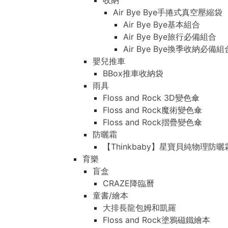
收納
Air Bye Bye手捲式真空壓縮袋
Air Bye Bye基本組合
Air Bye Bye旅行必備組合
Air Bye Bye換季收納必
嬰兒推車
BBox推車收納袋
雨具
Floss and Rock 3D變色傘
Floss and Rock魔術變色傘
Floss and Rock摺疊變色傘
防曬霜
【Thinkbaby】星寶貝純物理防曬
育樂
盲盒
CRAZE降臨曆
童書/繪本
大排長龍包姆和凱羅
Floss and Rock塗鴉磁鐵繪本