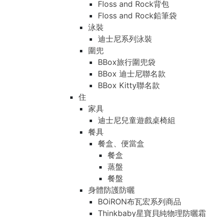
Floss and Rock背包
Floss and Rock鉛筆袋
泳裝
迪士尼系列泳裝
圍兜
BBox旅行圍兜袋
BBox 迪士尼聯名款
BBox Kitty聯名款
住
家具
迪士尼兒童遊戲桌椅組
餐具
餐盒、便當盒
餐盒
蒸盤
餐盤
身體防護防曬
BOiRON布瓦宏系列商品
Thinkbaby星寶貝純物理防曬霜