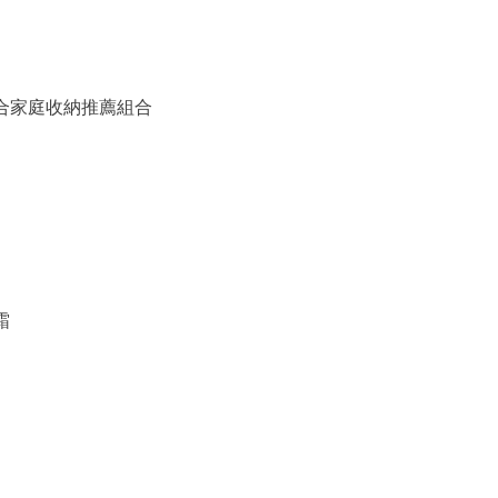
備組合家庭收納推薦組合
霜