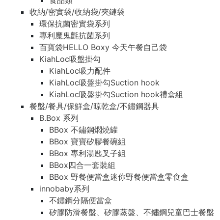
食品類
收納/密實袋/收納袋/夾鏈袋
環保抗菌密實袋系列
專利魔鬼氈抗菌系列
百寶袋HELLO Boxy 今天午餐自己袋
KiahLoc吸盤掛勾
KiahLoc吸力配件
KiahLoc吸盤掛勾Suction hook
KiahLoc吸盤掛勾Suction hook禮盒組
餐盤/餐具/保鮮盒/晾乾盒/不鏽鋼器具
B.Box 系列
BBox 不鏽鋼燜燒罐
BBox 寶寶矽膠餐碗組
BBox 專利湯匙叉子組
BBox四合一套裝組
BBox 野餐便當盒迷你野餐便當盒零食盒
innobaby系列
不鏽鋼分隔便當盒
矽膠防滑餐盤、矽膠蒸盤、不鏽鋼兒童巴士餐盤