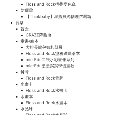
Floss and Rock摺疊變色傘
防曬霜
【Thinkbaby】星寶貝純物理防曬霜
育樂
盲盒
CRAZE降臨曆
童書/繪本
大排長龍包姆和凱羅
Floss and Rock塗鴉磁鐵繪本
mierEdu口袋水彩畫冊系列
mierEdu塗塗寫寫學習畫卷
骨牌
Floss and Rock骨牌
水畫卡
Floss and Rock水畫卡
水畫本
Floss and Rock水畫本
水晶球