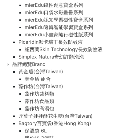
mierEdu磁性創意寶盒系列
mierEdu口袋水彩畫冊系列
mierEdu認知學習磁性寶盒系列
mierEdu邏輯智能學習寶盒系列
mierEdu小畫家隨行磁性版系列
Picaridin派卡瑞丁長效防蚊液
紐西蘭Skin Technology長效防蚊液
Simplex Natura奇幻許願泡泡
品牌總覽Brand
黃金盾(台灣Taiwan)
黃金盾 組合
藻作坊(台灣Taiwan)
藻作坊醬料類
藻作坊食品類
藻作坊高湯包
匠菓子娃娃酥花生糖(台灣Taiwan)
Bagtory百寶袋(香港Hong Kong)
保溫袋 6L