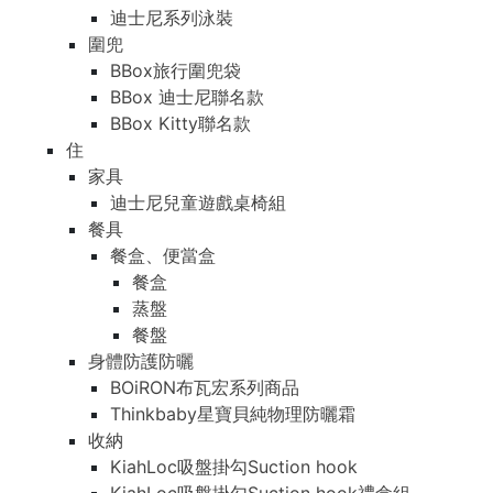
迪士尼系列泳裝
圍兜
BBox旅行圍兜袋
BBox 迪士尼聯名款
BBox Kitty聯名款
住
家具
迪士尼兒童遊戲桌椅組
餐具
餐盒、便當盒
餐盒
蒸盤
餐盤
身體防護防曬
BOiRON布瓦宏系列商品
Thinkbaby星寶貝純物理防曬霜
收納
KiahLoc吸盤掛勾Suction hook