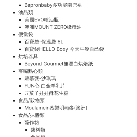
Bapronbaby多功能圍兜裙
油品類
美國EVO噴油瓶
澳洲MOUNT ZERO橄欖油
便當袋
百寶袋-保溫袋 6L
百寶袋HELLO Boxy 今天午餐自己袋
烘培器具
Beyond Gourmet無漂白烘焙紙
零嘴點心類
穀慕蒎-沙琪瑪
FUN心 白金羊乳片
匠菓子娃娃酥花生糖
食品/穀物類
Moulamein慕樂明燕麥(澳洲)
食品/抹醬類
藻作坊
醬料類