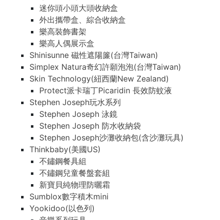
迷你頭小頭大頭收納盒
外出攜帶盒、綜合收納盒
樂高裝飾書架
樂高人偶展示盒
Shinisunne 磁性遮陽簾(台灣Taiwan)
Simplex Natura奇幻許願泡泡(台灣Taiwan)
Skin Technology(紐西蘭New Zealand)
Protect派卡瑞丁Picaridin 長效防蚊液
Stephen Joseph玩水系列
Stephen Joseph 泳鏡
Stephen Joseph 防水收納袋
Stephen Joseph沙灘收納包(含沙灘玩具)
Thinkbaby(美國US)
不鏽鋼餐具組
不鏽鋼兒童餐盤套組
新寶貝純物理防曬霜
Sumblox數字積木mini
Yookidoo(以色列)