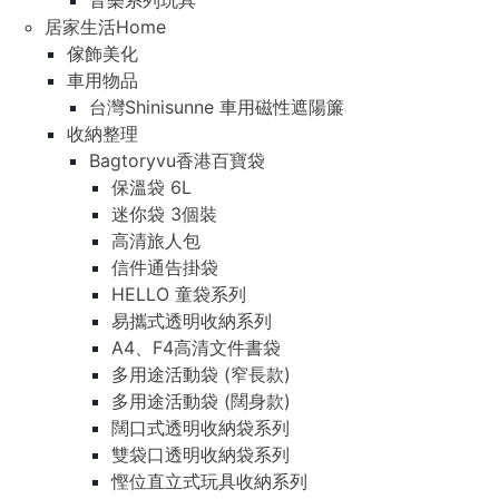
音樂系列玩具
居家生活Home
傢飾美化
車用物品
台灣Shinisunne 車用磁性遮陽簾
收納整理
Bagtoryvu香港百寶袋
保溫袋 6L
迷你袋 3個裝
高清旅人包
信件通告掛袋
HELLO 童袋系列
易攜式透明收納系列
A4、F4高清文件書袋
多用途活動袋 (窄長款)
多用途活動袋 (闊身款)
闊口式透明收納袋系列
雙袋口透明收納袋系列
慳位直立式玩具收納系列