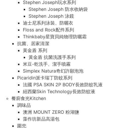
Stephen Joseph玩水系列
Stephen Joseph 防水收納袋
Stephen Joseph 泳鏡
迪士尼系列泳裝、防曬衣
Floss and Rock配件系列
Thinkbaby星寶貝純物理防曬霜
抗菌、居家清潔
黃金盾 系列
黃金盾 抗菌洗護手系列
米豆-乾洗手、潔手噴霧
Simplex Natura奇幻許願泡泡
Picaridin派卡瑞丁防蚊系列
法國 PSA SKIN 2P BODY長效防蚊乳液
紐西蘭Skin Technology長效防蚊液
餐廚食光Kitchen
調味品
澳洲 MOUNT ZERO 粉湖鹽
藻作坊新品高湯包
圍兜