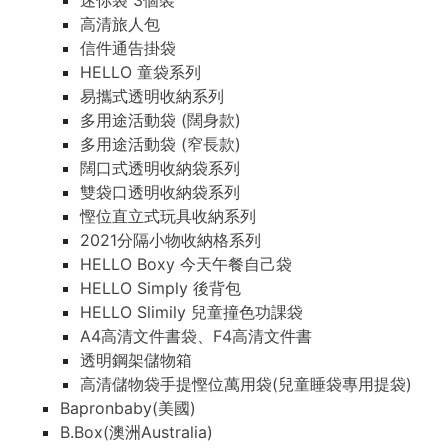
迷你袋 3個裝
高清旅人包
信件通告掛袋
HELLO 童袋系列
易攜式透明收納系列
多用途活動袋 (闊身款)
多用途活動袋 (窄長款)
闊口式透明收納袋系列
雙袋口透明收納袋系列
慳位直立式玩具收納系列
2021分隔小物收納格系列
HELLO Boxy 今天午餐自己袋
HELLO Simply 後背包
HELLO Slimily 兒童撞色功課袋
A4高清文件書袋、F4高清文件書
透明鋼架儲物箱
高清儲物袋手提慳位萬用袋(兒童睡袋專用提袋)
Bapronbaby(美國)
B.Box(澳洲Australia)