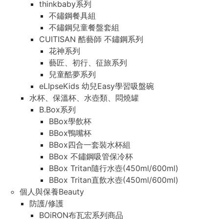
thinkbaby系列
不鏽鋼餐具組
不鏽鋼兒童餐盤套組
CUITISAN 酷藝師 不鏽鋼系列
花神系列
藝匠、初行、征旅系列
兒童酷夢系列
eLIpseKids 幼兒Easy學習吸盤碗
水杯、保溫杯、水壺類、悶燒罐
B.Box系列
BBox學飲杯
BBox鴨嘴杯
BBox四合一套裝水杯組
BBox 不鏽鋼吸管保冷杯
BBox Tritan隨行水壺(450ml/600ml)
BBox Tritan直飲水壺(450ml/600ml)
個人與保養Beauty
防護/修護
BOiRON布瓦宏系列商品