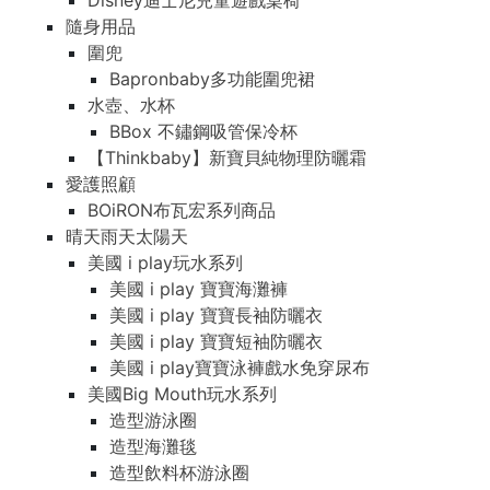
Disney迪士尼兒童遊戲桌椅
隨身用品
圍兜
Bapronbaby多功能圍兜裙
水壺、水杯
BBox 不鏽鋼吸管保冷杯
【Thinkbaby】新寶貝純物理防曬霜
愛護照顧
BOiRON布瓦宏系列商品
晴天雨天太陽天
美國 i play玩水系列
美國 i play 寶寶海灘褲
美國 i play 寶寶長袖防曬衣
美國 i play 寶寶短袖防曬衣
美國 i play寶寶泳褲戲水免穿尿布
美國Big Mouth玩水系列
造型游泳圈
造型海灘毯
造型飲料杯游泳圈