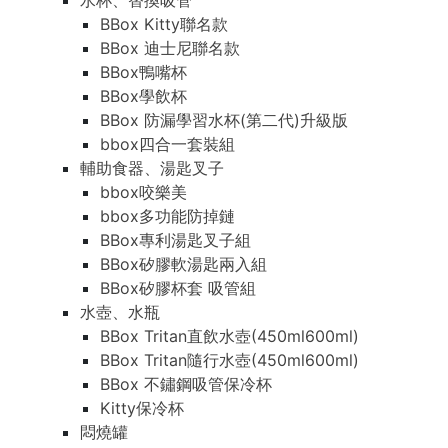
水杯、替換吸管
BBox Kitty聯名款
BBox 迪士尼聯名款
BBox鴨嘴杯
BBox學飲杯
BBox 防漏學習水杯(第二代)升級版
bbox四合一套裝組
輔助食器、湯匙叉子
bbox咬樂美
bbox多功能防掉鏈
BBox專利湯匙叉子組
BBox矽膠軟湯匙兩入組
BBox矽膠杯套 吸管組
水壺、水瓶
BBox Tritan直飲水壺(450ml600ml)
BBox Tritan隨行水壺(450ml600ml)
BBox 不鏽鋼吸管保冷杯
Kitty保冷杯
悶燒罐