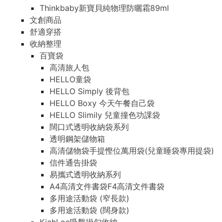
Thinkbaby新寶貝純物理防曬霜89ml
文創商品
舒適穿搭
收納整理
百寶袋
高清旅人包
HELLO童袋
HELLO Simply 後背包
HELLO Boxy 今天午餐自己袋
HELLO Slimily 兒童撞色功課袋
闊口式透明收納袋系列
透明鋼架儲物箱
高清儲物袋手提慳位萬用袋(兒童睡袋專用提袋)
信件通告掛袋
易攜式透明收納系列
A4高清文件書袋F4高清文件書袋
多用途活動袋 (窄長款)
多用途活動袋 (闊身款)