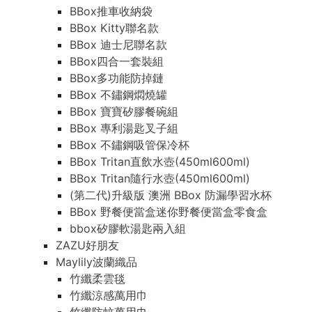
BBox推車收納袋
BBox Kitty聯名款
BBox 迪士尼聯名款
BBox四合一套裝組
BBox多功能防掉鏈
BBox 不鏽鋼燜燒罐
BBox 寶寶矽膠餐碗組
BBox 專利湯匙叉子組
BBox 不鏽鋼吸管保冷杯
BBox Tritan直飲水壺(450ml600ml)
BBox Tritan隨行水壺(450ml600ml)
(第二代)升級版 澳洲 BBox 防漏學習水杯
BBox 野餐便當盒迷你野餐便當盒零食盒
bbox矽膠軟湯匙兩入組
ZAZU好朋友
Maylily波蘭織品
竹纖柔雲毯
竹纖涼感萬用巾