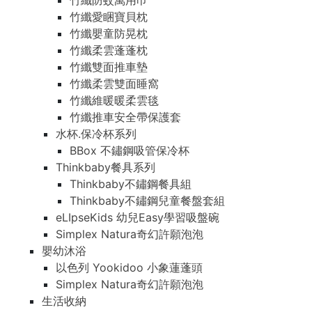
竹纖防蚊萬用巾
竹纖愛睏寶貝枕
竹纖嬰童防晃枕
竹纖柔雲蓬蓬枕
竹纖雙面推車墊
竹纖柔雲雙面睡窩
竹纖維暖暖柔雲毯
竹纖推車安全帶保護套
水杯.保冷杯系列
BBox 不鏽鋼吸管保冷杯
Thinkbaby餐具系列
Thinkbaby不鏽鋼餐具組
Thinkbaby不鏽鋼兒童餐盤套組
eLIpseKids 幼兒Easy學習吸盤碗
Simplex Natura奇幻許願泡泡
嬰幼沐浴
以色列 Yookidoo 小象蓮蓬頭
Simplex Natura奇幻許願泡泡
生活收納