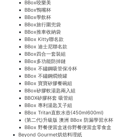
BBox咬樂美
BBox鴨嘴杯
BBox學飲杯
BBox旅行圍兜袋
BBox推車收納袋
BBox Kitty聯名款
BBox 迪士尼聯名款
BBox四合一套裝組
BBox多功能防掉鏈
BBox 不鏽鋼吸管保冷杯
BBox 不鏽鋼燜燒罐
BBox 寶寶矽膠餐碗組
BBox矽膠軟湯匙兩入組
BBOX矽膠杯套 吸管組
BBox 專利湯匙叉子組
BBox Tritan直飲水壺(450ml600ml)
(第二代)升級版 澳洲 BBox 防漏學習水杯
BBox 野餐便當盒迷你野餐便當盒零食盒
Beyond Gourmet烘焙料理紙