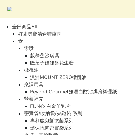
全部商品All
好康尋寶清倉特惠區
食
零嘴
穀慕蒎沙琪瑪
匠菓子娃娃酥花生糖
橄欖油
澳洲MOUNT ZERO橄欖油
烹調用具
Beyond Gourmet無漂白防沾烘焙料理紙
營養補充
FUN心 白金羊乳片
密實袋/收納袋/夾鏈袋 系列
專利魔鬼氈抗菌系列
環保抗菌密實袋系列