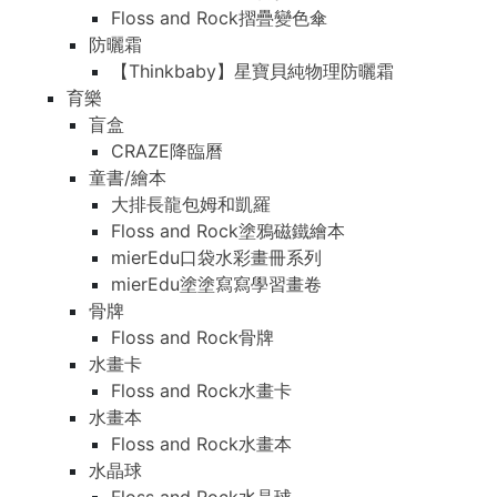
Floss and Rock摺疊變色傘
防曬霜
【Thinkbaby】星寶貝純物理防曬霜
育樂
盲盒
CRAZE降臨曆
童書/繪本
大排長龍包姆和凱羅
Floss and Rock塗鴉磁鐵繪本
mierEdu口袋水彩畫冊系列
mierEdu塗塗寫寫學習畫卷
骨牌
Floss and Rock骨牌
水畫卡
Floss and Rock水畫卡
水畫本
Floss and Rock水畫本
水晶球