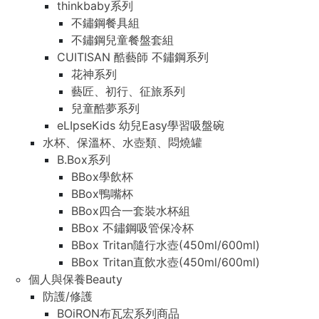
thinkbaby系列
不鏽鋼餐具組
不鏽鋼兒童餐盤套組
CUITISAN 酷藝師 不鏽鋼系列
花神系列
藝匠、初行、征旅系列
兒童酷夢系列
eLIpseKids 幼兒Easy學習吸盤碗
水杯、保溫杯、水壺類、悶燒罐
B.Box系列
BBox學飲杯
BBox鴨嘴杯
BBox四合一套裝水杯組
BBox 不鏽鋼吸管保冷杯
BBox Tritan隨行水壺(450ml/600ml)
BBox Tritan直飲水壺(450ml/600ml)
個人與保養Beauty
防護/修護
BOiRON布瓦宏系列商品