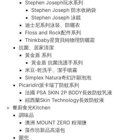
Stephen Joseph玩水系列
Stephen Joseph 防水收納袋
Stephen Joseph 泳鏡
迪士尼系列泳裝、防曬衣
Floss and Rock配件系列
Thinkbaby星寶貝純物理防曬霜
抗菌、居家清潔
黃金盾 系列
黃金盾 抗菌洗護手系列
米豆-乾洗手、潔手噴霧
Simplex Natura奇幻許願泡泡
Picaridin派卡瑞丁防蚊系列
法國 PSA SKIN 2P BODY長效防蚊乳液
紐西蘭Skin Technology長效防蚊液
餐廚食光Kitchen
調味品
澳洲 MOUNT ZERO 粉湖鹽
藻作坊新品高湯包
圍兜