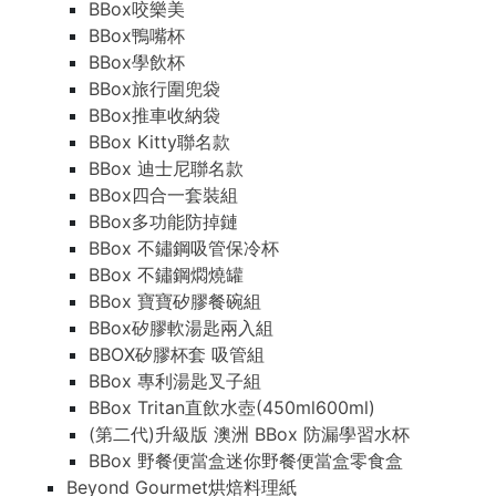
BBox咬樂美
BBox鴨嘴杯
BBox學飲杯
BBox旅行圍兜袋
BBox推車收納袋
BBox Kitty聯名款
BBox 迪士尼聯名款
BBox四合一套裝組
BBox多功能防掉鏈
BBox 不鏽鋼吸管保冷杯
BBox 不鏽鋼燜燒罐
BBox 寶寶矽膠餐碗組
BBox矽膠軟湯匙兩入組
BBOX矽膠杯套 吸管組
BBox 專利湯匙叉子組
BBox Tritan直飲水壺(450ml600ml)
(第二代)升級版 澳洲 BBox 防漏學習水杯
BBox 野餐便當盒迷你野餐便當盒零食盒
Beyond Gourmet烘焙料理紙