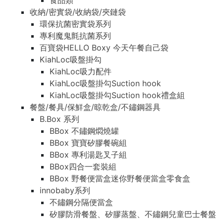
食品類
收納/密實袋/收納袋/夾鏈袋
環保抗菌密實袋系列
專利魔鬼氈抗菌系列
百寶袋HELLO Boxy 今天午餐自己袋
KiahLoc吸盤掛勾
KiahLoc吸力配件
KiahLoc吸盤掛勾Suction hook
KiahLoc吸盤掛勾Suction hook禮盒組
餐盤/餐具/保鮮盒/晾乾盒/不鏽鋼器具
B.Box 系列
BBox 不鏽鋼燜燒罐
BBox 寶寶矽膠餐碗組
BBox 專利湯匙叉子組
BBox四合一套裝組
BBox 野餐便當盒迷你野餐便當盒零食盒
innobaby系列
不鏽鋼分隔便當盒
矽膠防滑餐盤、矽膠蒸盤、不鏽鋼兒童巴士餐盤