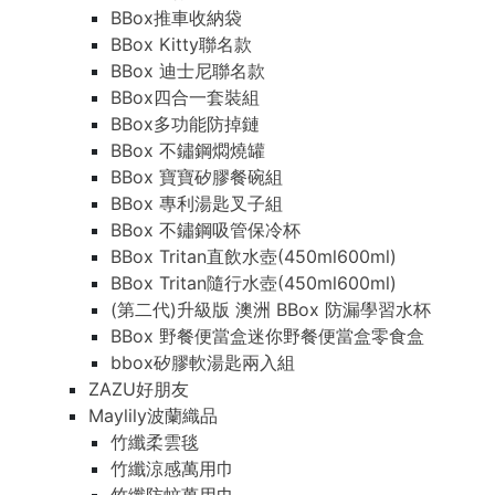
BBox推車收納袋
BBox Kitty聯名款
BBox 迪士尼聯名款
BBox四合一套裝組
BBox多功能防掉鏈
BBox 不鏽鋼燜燒罐
BBox 寶寶矽膠餐碗組
BBox 專利湯匙叉子組
BBox 不鏽鋼吸管保冷杯
BBox Tritan直飲水壺(450ml600ml)
BBox Tritan隨行水壺(450ml600ml)
(第二代)升級版 澳洲 BBox 防漏學習水杯
BBox 野餐便當盒迷你野餐便當盒零食盒
bbox矽膠軟湯匙兩入組
ZAZU好朋友
Maylily波蘭織品
竹纖柔雲毯
竹纖涼感萬用巾