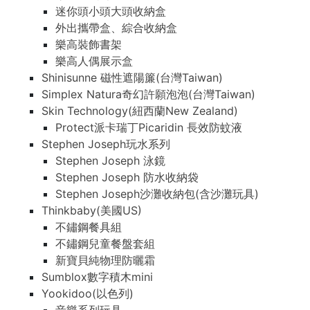
迷你頭小頭大頭收納盒
外出攜帶盒、綜合收納盒
樂高裝飾書架
樂高人偶展示盒
Shinisunne 磁性遮陽簾(台灣Taiwan)
Simplex Natura奇幻許願泡泡(台灣Taiwan)
Skin Technology(紐西蘭New Zealand)
Protect派卡瑞丁Picaridin 長效防蚊液
Stephen Joseph玩水系列
Stephen Joseph 泳鏡
Stephen Joseph 防水收納袋
Stephen Joseph沙灘收納包(含沙灘玩具)
Thinkbaby(美國US)
不鏽鋼餐具組
不鏽鋼兒童餐盤套組
新寶貝純物理防曬霜
Sumblox數字積木mini
Yookidoo(以色列)