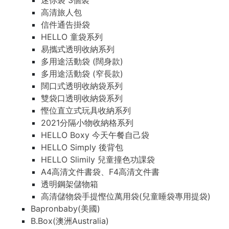
迷你袋 3個裝
高清旅人包
信件通告掛袋
HELLO 童袋系列
易攜式透明收納系列
多用途活動袋 (闊身款)
多用途活動袋 (窄長款)
闊口式透明收納袋系列
雙袋口透明收納袋系列
慳位直立式玩具收納系列
2021分隔小物收納格系列
HELLO Boxy 今天午餐自己袋
HELLO Simply 後背包
HELLO Slimily 兒童撞色功課袋
A4高清文件書袋、F4高清文件書
透明鋼架儲物箱
高清儲物袋手提慳位萬用袋(兒童睡袋專用提袋)
Bapronbaby(美國)
B.Box(澳洲Australia)