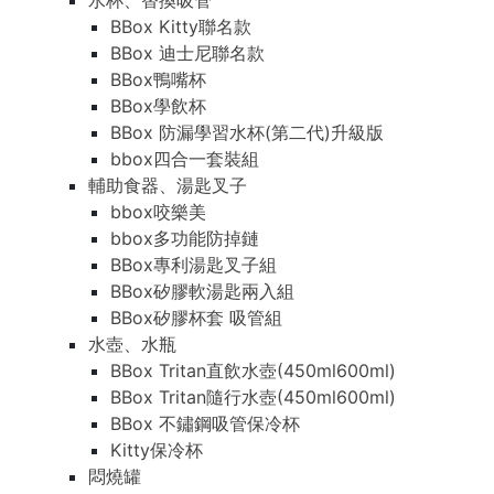
水杯、替換吸管
BBox Kitty聯名款
BBox 迪士尼聯名款
BBox鴨嘴杯
BBox學飲杯
BBox 防漏學習水杯(第二代)升級版
bbox四合一套裝組
輔助食器、湯匙叉子
bbox咬樂美
bbox多功能防掉鏈
BBox專利湯匙叉子組
BBox矽膠軟湯匙兩入組
BBox矽膠杯套 吸管組
水壺、水瓶
BBox Tritan直飲水壺(450ml600ml)
BBox Tritan隨行水壺(450ml600ml)
BBox 不鏽鋼吸管保冷杯
Kitty保冷杯
悶燒罐