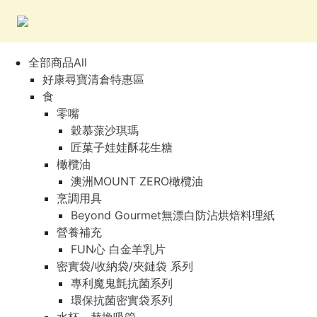
全部商品All
好康尋寶清倉特惠區
食
零嘴
穀慕蒎沙琪瑪
匠菓子娃娃酥花生糖
橄欖油
澳洲MOUNT ZERO橄欖油
烹調用具
Beyond Gourmet無漂白防沾烘焙料理紙
營養補充
FUN心 白金羊乳片
密實袋/收納袋/夾鏈袋 系列
專利魔鬼氈抗菌系列
環保抗菌密實袋系列