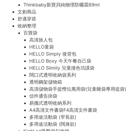
Thinkbaby新寶貝純物理防曬霜89ml
文創商品
舒適穿搭
收納整理
百寶袋
高清旅人包
HELLO童袋
HELLO Simply 後背包
HELLO Boxy 今天午餐自己袋
HELLO Slimily 兒童撞色功課袋
闊口式透明收納袋系列
透明鋼架儲物箱
高清儲物袋手提慳位萬用袋(兒童睡袋專用提袋)
信件通告掛袋
易攜式透明收納系列
A4高清文件書袋F4高清文件書袋
多用途活動袋 (窄長款)
多用途活動袋 (闊身款)