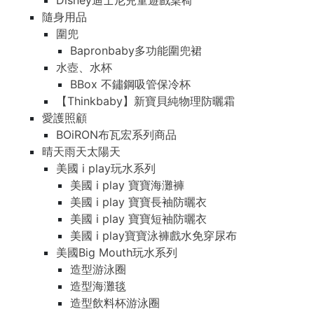
Disney迪士尼兒童遊戲桌椅
隨身用品
圍兜
Bapronbaby多功能圍兜裙
水壺、水杯
BBox 不鏽鋼吸管保冷杯
【Thinkbaby】新寶貝純物理防曬霜
愛護照顧
BOiRON布瓦宏系列商品
晴天雨天太陽天
美國 i play玩水系列
美國 i play 寶寶海灘褲
美國 i play 寶寶長袖防曬衣
美國 i play 寶寶短袖防曬衣
美國 i play寶寶泳褲戲水免穿尿布
美國Big Mouth玩水系列
造型游泳圈
造型海灘毯
造型飲料杯游泳圈