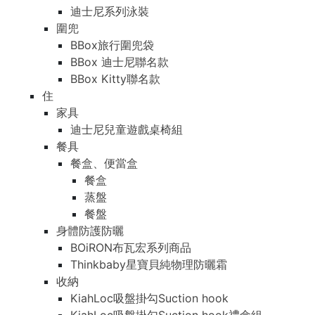
迪士尼系列泳裝
圍兜
BBox旅行圍兜袋
BBox 迪士尼聯名款
BBox Kitty聯名款
住
家具
迪士尼兒童遊戲桌椅組
餐具
餐盒、便當盒
餐盒
蒸盤
餐盤
身體防護防曬
BOiRON布瓦宏系列商品
Thinkbaby星寶貝純物理防曬霜
收納
KiahLoc吸盤掛勾Suction hook