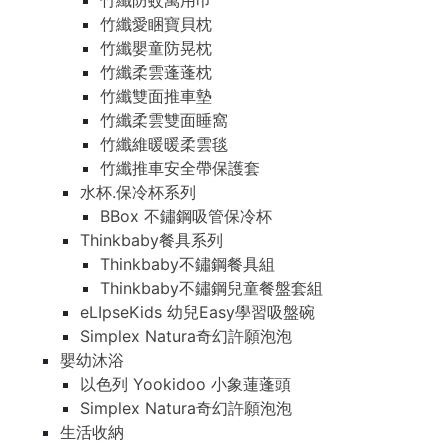
竹纖防蚊萬用巾
竹纖愛睏寶貝枕
竹纖嬰童防晃枕
竹纖柔雲蓬蓬枕
竹纖雙面推車墊
竹纖柔雲雙面睡窩
竹纖維暖暖柔雲毯
竹纖推車安全帶保護套
水杯.保冷杯系列
BBox 不鏽鋼吸管保冷杯
Thinkbaby餐具系列
Thinkbaby不鏽鋼餐具組
Thinkbaby不鏽鋼兒童餐盤套組
eLIpseKids 幼兒Easy學習吸盤碗
Simplex Natura奇幻許願泡泡
嬰幼沐浴
以色列 Yookidoo 小象蓮蓬頭
Simplex Natura奇幻許願泡泡
生活收納