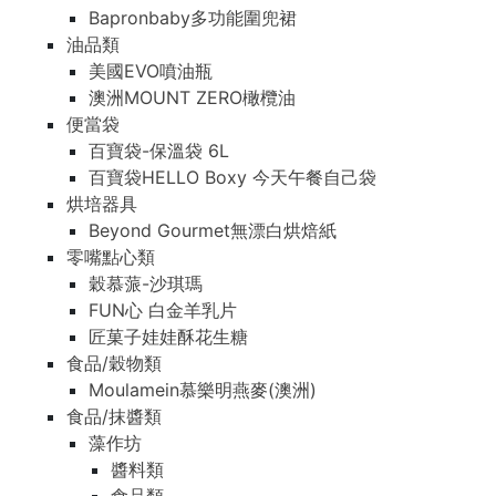
Bapronbaby多功能圍兜裙
油品類
美國EVO噴油瓶
澳洲MOUNT ZERO橄欖油
便當袋
百寶袋-保溫袋 6L
百寶袋HELLO Boxy 今天午餐自己袋
烘培器具
Beyond Gourmet無漂白烘焙紙
零嘴點心類
穀慕蒎-沙琪瑪
FUN心 白金羊乳片
匠菓子娃娃酥花生糖
食品/穀物類
Moulamein慕樂明燕麥(澳洲)
食品/抹醬類
藻作坊
醬料類