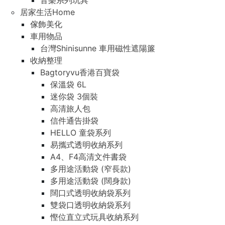
音樂系列玩具
居家生活Home
傢飾美化
車用物品
台灣Shinisunne 車用磁性遮陽簾
收納整理
Bagtoryvu香港百寶袋
保溫袋 6L
迷你袋 3個裝
高清旅人包
信件通告掛袋
HELLO 童袋系列
易攜式透明收納系列
A4、F4高清文件書袋
多用途活動袋 (窄長款)
多用途活動袋 (闊身款)
闊口式透明收納袋系列
雙袋口透明收納袋系列
慳位直立式玩具收納系列