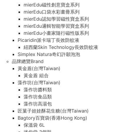
mierEdu磁性創意寶盒系列
mierEdu口袋水彩畫冊系列
mierEdu認知學習磁性寶盒系列
mierEdu邏輯智能學習寶盒系列
mierEdu小畫家隨行磁性版系列
Picaridin派卡瑞丁長效防蚊液
紐西蘭Skin Technology長效防蚊液
Simplex Natura奇幻許願泡泡
品牌總覽Brand
黃金盾(台灣Taiwan)
黃金盾 組合
藻作坊(台灣Taiwan)
藻作坊醬料類
藻作坊食品類
藻作坊高湯包
匠菓子娃娃酥花生糖(台灣Taiwan)
Bagtory百寶袋(香港Hong Kong)
保溫袋 6L